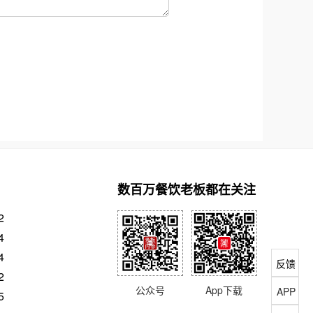
数百万餐饮老板都在关注
2
4
4
反馈
2
公众号
App下载
APP
5