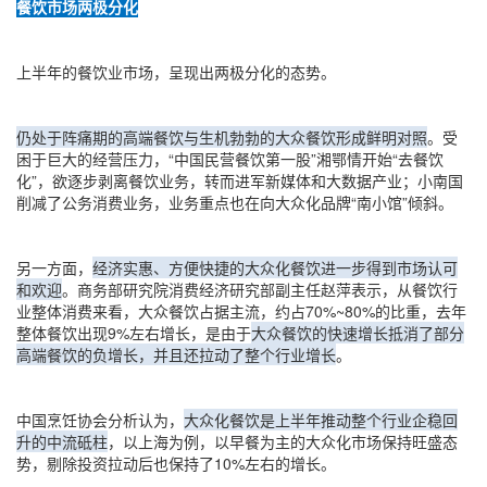
餐饮市场两极分化
上半年的餐饮业市场，呈现出两极分化的态势。
仍处于阵痛期的高端餐饮与生机勃勃的大众餐饮形成鲜明对照
。受
困于巨大的经营压力，“中国民营餐饮第一股”湘鄂情开始“去餐饮
化”，欲逐步剥离餐饮业务，转而进军新媒体和大数据产业；小南国
削减了公务消费业务，业务重点也在向大众化品牌“南小馆”倾斜。
另一方面，
经济实惠、方便快捷的大众化餐饮进一步得到市场认可
和欢迎
。商务部研究院消费经济研究部副主任赵萍表示，从餐饮行
业整体消费来看，大众餐饮占据主流，约占70%~80%的比重，去年
整体餐饮出现9%左右增长，是由于
大众餐饮的快速增长抵消了部分
高端餐饮的负增长，并且还拉动了整个行业增长
。
中国烹饪协会分析认为，
大众化餐饮是上半年推动整个行业企稳回
升的中流砥柱
，以上海为例，以早餐为主的大众化市场保持旺盛态
势，剔除投资拉动后也保持了10%左右的增长。