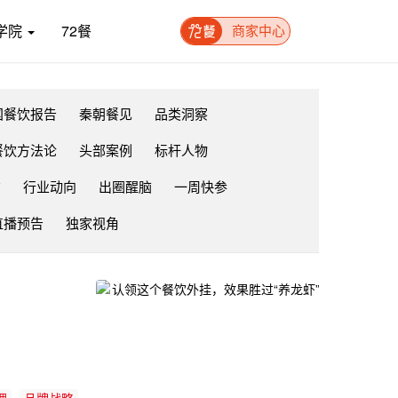
学院
72餐
商家中心
国餐饮报告
秦朝餐见
品类洞察
餐饮方法论
头部案例
标杆人物
布
行业动向
出圈醒脑
一周快参
直播预告
独家视角