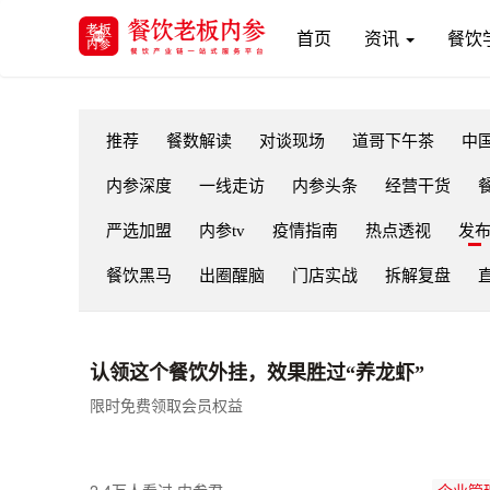
(current)
首页
资讯
餐饮
推荐
餐数解读
对谈现场
道哥下午茶
中
内参深度
一线走访
内参头条
经营干货
严选加盟
内参tv
疫情指南
热点透视
发
餐饮黑马
出圈醒脑
门店实战
拆解复盘
认领这个餐饮外挂，效果胜过“养龙虾”
限时免费领取会员权益