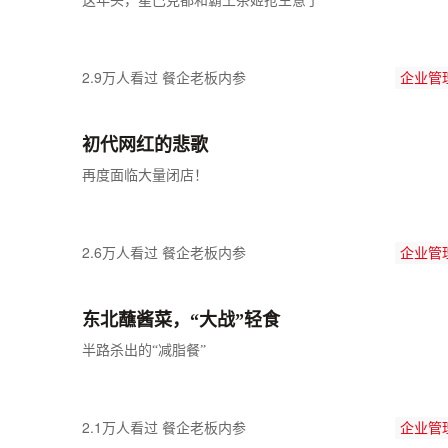
这年头，星巴克都和霸王茶姬抢生意了
2.9万人看过
餐企老板内参
企业管
初代网红的悲歌
再度面临大量闭店！
2.6万人看过
餐企老板内参
企业管
东北蘸酱菜，“大战”轻食
半路杀出的“减脂餐”
2.1万人看过
餐企老板内参
企业管