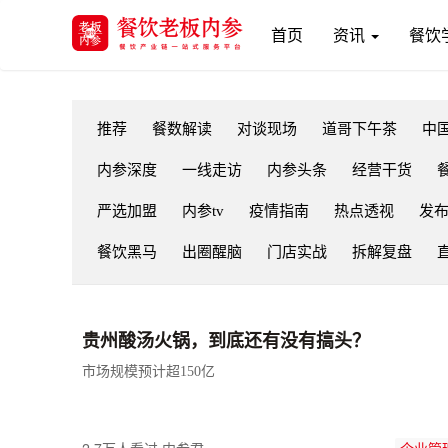
(current)
首页
资讯
餐饮
推荐
餐数解读
对谈现场
道哥下午茶
中
内参深度
一线走访
内参头条
经营干货
严选加盟
内参tv
疫情指南
热点透视
发
餐饮黑马
出圈醒脑
门店实战
拆解复盘
贵州酸汤火锅，到底还有没有搞头？
市场规模预计超150亿