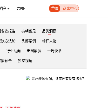
学院
72餐
商家中心
国餐饮报告
秦朝餐见
品类洞察
餐饮方法论
头部案例
标杆人物
布
行业动向
出圈醒脑
一周快参
直播预告
独家视角