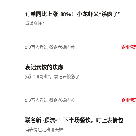
订单同比上涨188%！小龙虾又“杀疯了”
重返巅峰？
2.9万人看过
餐企老板内参
企业管
袁记云饺的焦虑
疯狂“搞副业”，袁记云饺急了
2.6万人看过
餐企老板内参
企业管
联名新“顶流”！下半场餐饮，盯上表情包
当表情包走出聊天框……