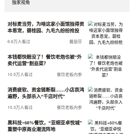
独家视角
对标麦当劳，为啥这家小面馆独得资
本恩宠，碧桂园、九毛九纷纷抢投
6.6万人看过
戴丽芬
本钱都快赔没了！餐饮老炮也被“外
卖代运营”割韭菜？
10.5万人看过
餐饮老板内参
消费疲软、资金链断裂……小店哀鸿
遍野，头部杀入“千店时代”
10.3万人看过
餐饮老板内参
黑科技+60%餐饮，“亚细亚卓悦城”
重塑中原商业潮流阵地