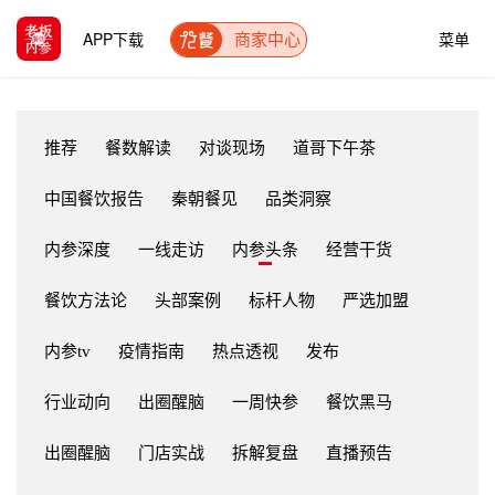
APP下载
菜单
商家中心
推荐
餐数解读
对谈现场
道哥下午茶
中国餐饮报告
秦朝餐见
品类洞察
内参深度
一线走访
内参头条
经营干货
餐饮方法论
头部案例
标杆人物
严选加盟
内参tv
疫情指南
热点透视
发布
行业动向
出圈醒脑
一周快参
餐饮黑马
出圈醒脑
门店实战
拆解复盘
直播预告