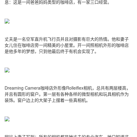
息：这是一间爸爸妈妈类型的咖啡店，有一家三口经营。
丈夫是一名空军直升机飞行员并且对摄影有巨大的热情。他和妻子
女儿住在咖啡店旁一间精美的小屋里。开一间照相机外形的咖啡店
是他多年的梦想，只到他最后终于有机会实现了。
Dreaming Camera咖啡店外形像Rolleiflex相机，总共有两层楼高，
并且有圆形的窗户。第一层有各种各样的微型相机和玩具相机作为
装饰。窗户边上的大架子上摆着一些真相机。
网站上妻子写到：所有的相机都是她丈夫的专业汽车，她只知道这