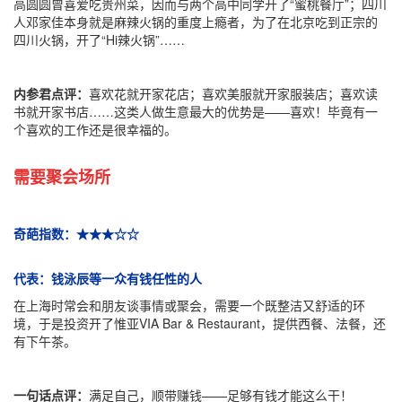
高圆圆曾喜爱吃贵州菜，因而与两个高中同学开了“蜜桃餐厅”；四川
人邓家佳本身就是麻辣火锅的重度上瘾者，为了在北京吃到正宗的
四川火锅，开了“Hi辣火锅”……
内参君点评：
喜欢花就开家花店；喜欢美服就开家服装店；喜欢读
书就开家书店……这类人做生意最大的优势是——喜欢！毕竟有一
个喜欢的工作还是很幸福的。
需要聚会场所
奇葩指数：★★★☆☆
代表：钱泳辰等一众有钱任性的人
在上海时常会和朋友谈事情或聚会，需要一个既整洁又舒适的环
境，于是投资开了惟亚VIA Bar & Restaurant，提供西餐、法餐，还
有下午茶。
一句话点评：
满足自己，顺带赚钱——足够有钱才能这么干！