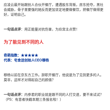
应凌云最开始跟别人合伙开餐厅，遭遇股东背叛，房东抢夺，黑社
会威胁，骨子里要强的她反而更加坚定地要做餐饮，把餐厅做得更
好，证明自己。
一句话点评
：用正能量对抗伤害，为玖宫主点赞！
为了能见到不同的人
奇葩指数：★★★★★
代表：宅食送创始人CEO穆杨
穆杨以前在京东方工作。辞职开餐厅，他说是为了见到更多的人。
莫非，这样才对得起自己的颜值？
一句话点评：
内参君的职业就是跟不同的人打交道，要不来试试？
（PS：有意者快戳本期三条报名啦！）