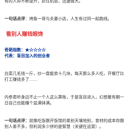
有的人却不断提升，抓住机会，迅速做大。
一句话点评
：烤鱼一哥与夫妻小店，人生有过同一起跑线。
看别人赚钱眼馋
奇葩指数：★☆☆☆☆
代表：盲目加入的创业者
白菜几毛钱一斤，炒一盘能卖十几块，每天那么多人吃，开餐厅比
打工赚钱多了……
内参君听身边不止一个人这么算账，于是盲目进入，幻想着有朝一
日自己也能赚个盆满钵满。
一句话点评：
就像吃饭跟开饭馆的差别天壤地别，食材的成本你跟
别人差不多，但利润多少拼的是智慧（关键在运营）。