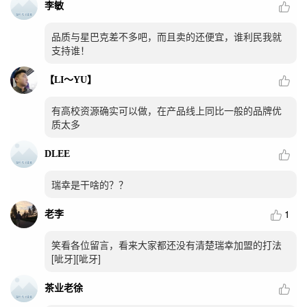
李敏
品质与星巴克差不多吧，而且卖的还便宜，谁利民我就
支持谁！
【LI～YU】
有高校资源确实可以做，在产品线上同比一般的品牌优
质太多
DLEE
瑞幸是干啥的？？
1
老李
笑看各位留言，看来大家都还没有清楚瑞幸加盟的打法
[呲牙][呲牙]
茶业老徐