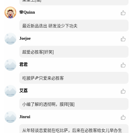
🌸Quinn
最近新品迭出 研发没少下功夫
Joejoe
超爱必胜客[奸笑]
君君
吃披萨🍕只爱来必胜客
艾荔
小编了解的透彻啊，膜拜[强]
Jinrui
从年轻谈恋爱就在吃比萨，后来在必胜客给女儿举办生