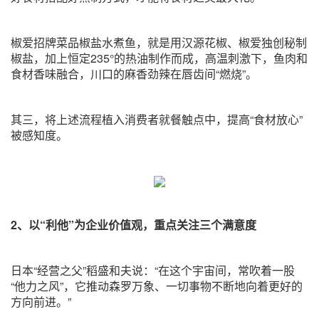
椒爱招牌菜品椒盐水煮鱼，就是用汉源花椒、椒爱独创秘制
椒盐，加上恒定235°的热油制作而成，高温刺激下，鱼肉和
食材香味融合，川口的麻香劲辣在唇齿间“燃烧”。
其三，将上述流程植入消费者就餐触点中，提高“食材放心”
被感知度。
2、以“利他”为企业价值观，重点关注三个满意度
日本“经营之父”稻盛和夫说：“在这个宇宙间，常吹着一股
“他力之风”，它推动森罗万象、一切事物不断地向着更好的
方向前进。”