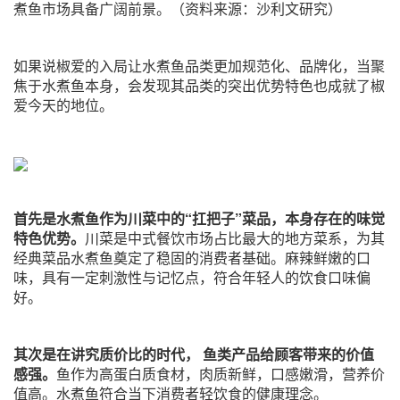
煮鱼市场具备广阔前景。（资料来源：沙利文研究）
如果说椒爱的入局让水煮鱼品类更加规范化、品牌化，当聚
焦于水煮鱼本身，会发现其品类的突出优势特色也成就了椒
爱今天的地位。
首先是水煮鱼作为川菜中的“扛把子”菜品，本身存在的味觉
特色优势。
川菜是中式餐饮市场占比最大的地方菜系，为其
经典菜品水煮鱼奠定了稳固的消费者基础。麻辣鲜嫩的口
味，具有一定刺激性与记忆点，符合年轻人的饮食口味偏
好。
其次是在讲究质价比的时代， 鱼类产品给顾客带来的价值
感强。
鱼作为高蛋白质食材，肉质新鲜，口感嫩滑，营养价
值高。水煮鱼符合当下消费者轻饮食的健康理念。