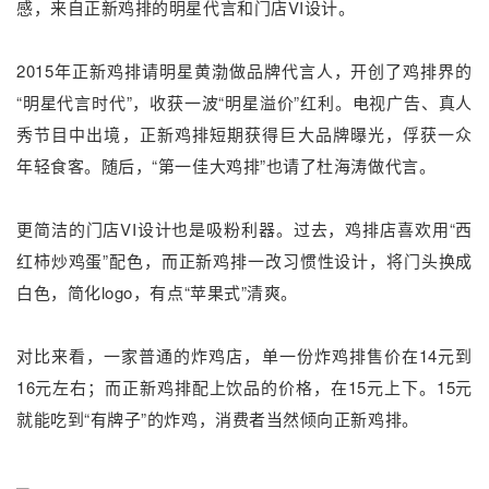
感，来自正新鸡排的明星代言和门店VI设计。
2015年正新鸡排请明星黄渤做品牌代言人，开创了鸡排界的
“明星代言时代”，收获一波“明星溢价”红利。电视广告、真人
秀节目中出境，正新鸡排短期获得巨大品牌曝光，俘获一众
年轻食客。随后，“第一佳大鸡排”也请了杜海涛做代言。
更简洁的门店VI设计也是吸粉利器。过去，鸡排店喜欢用“西
红柿炒鸡蛋”配色，而正新鸡排一改习惯性设计，将门头换成
白色，简化logo，有点“苹果式”清爽。
对比来看，一家普通的炸鸡店，单一份炸鸡排售价在14元到
16元左右；而正新鸡排配上饮品的价格，在15元上下。15元
就能吃到“有牌子”的炸鸡，消费者当然倾向正新鸡排。