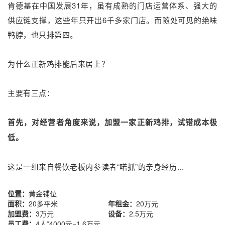
肯德基在中国发展31年，虽有成熟的门店运营体系、强大的
供应链支撑，这些年只开出6千多家门店。而随处可见的绝味
鸭脖，也只排第四。
为什么正新鸡排能后来居上？
主要有三点：
首先，对经营者角度来说，加盟一家正新鸡排，试错成本极
低。
这是一组来自餐饮老板内参读者“喏抓”的亲身经历...
位置：
黄金铺位
面积：
20多平米
年租金：
20万元
设
加盟费：
3万元
设备：
2.5万元
首
员工费：
4人*4000元=1.6万元