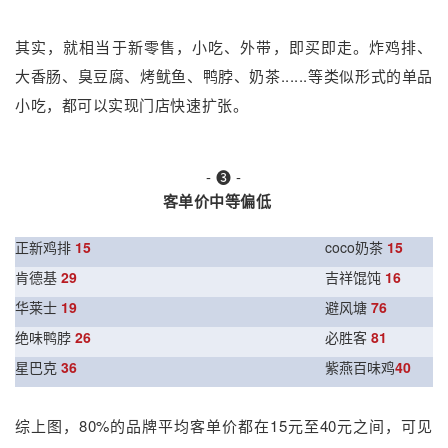
其实，就相当于新零售，小吃、外带，即买即走。炸鸡排、
大香肠、臭豆腐、烤鱿鱼、鸭脖、奶茶......等类似形式的单品
小吃，都可以实现门店快速扩张。
- ❸ -
客单价中等偏低
正新鸡排
15
coco
奶茶
15
肯德基
29
吉祥馄饨
16
华莱士
19
避风塘
76
绝味鸭脖
26
必胜客
81
星巴克
36
紫燕百味鸡
40
综上图，80%的品牌平均客单价都在15元至40元之间，可见