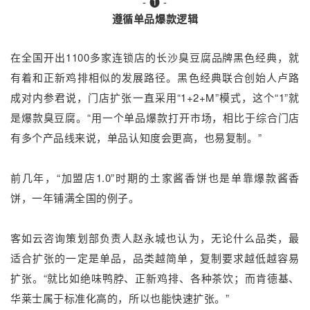
- ➊ -
遵循单品爆款逻辑
在全国开出1100多家连锁店的长沙臭豆腐品牌黑色经典，就
有着和正新鸡排相似的发展路径。黑色经典联合创始人卢路
成对内参君说，门店扩张一直采用“1+2+M”模式，这个“1”就
是爆款臭豆腐。“用一个单品爆款打开市场，相比于综合门店
有多个产品线来说，单品认知度会更高，也易复制。”
前几年，“加盟店1.0”时期的土家酱香饼也是单靠爆款酱香
饼，一年铺满全国的例子。
客如云咨询策划部负责人赵永城也认为，无论什么品类，最
适合扩张的一定是单品，品类越简单，复制要求越低越容易
扩张。“就比如绝味鸭脖、正新鸡排、各种茶饮；而肯德基、
华莱士属于标准化高的，所以也能快速扩张。”