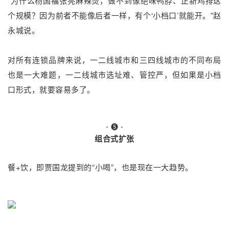
“为什么杨国福张亮麻辣烫，做不到像绝味鸭脖、正新鸡排这
个规模？因为前者不能像后者一样，有个‘小档口’就能开。”赵
永城说。
对所有连锁品牌来说，一二线城市和三四线城市的不同布局
也是一大难题，一二线城市选址难、管控严，但如果是小档
口形式，就要容易多了。
-
-
❺
组合式扩张
餐+饮，即贾国龙提到的“小喝”，也是现在一大趋势。