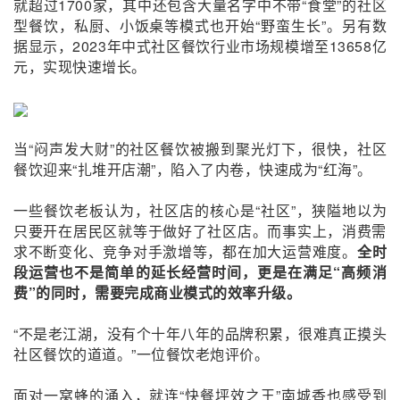
就超过1700家，其中还包含大量名字中不带“食堂”的社区
型餐饮，私厨、小饭桌等模式也开始“野蛮生长”。另有数
据显示，2023年中式社区餐饮行业市场规模增至13658亿
元，实现快速增长。
当“闷声发大财”的社区餐饮被搬到聚光灯下，很快，社区
餐饮迎来“扎堆开店潮”，陷入了内卷，快速成为“红海”。
一些
餐饮老板认为，社区店的核心是“社区”，狭隘地
以为
只要开在居民区就等于做好了社区店。而事实上，消费需
求不断变化、竞争对手激增等，都在加大运营难度。
全时
段运营也不是简单的延长经营时间，更是在满足“高频消
费”的同时，需要完成商业模式的效率升级。
“不是老江湖，没有个十年八年的品牌积累，很难真正摸头
社区餐饮的道道。”一位餐饮老炮评价。
面对一窝蜂的涌入，就连“快餐坪效之王”南城香也感受到