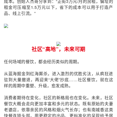
成本。创始人杰哥分享到：“正街3万元/月的房租，偏址的
租金可压缩至1.5万元以下，省下的成本可以用于打造产
品、线上引流。”
社区“高地”，未来可期
任何场域的餐饮，都会经历类似的周期。
从蓝海掘金到红海厮杀，进入激烈的优胜劣汰，从疯狂进
驻到大量撤退，再迎来“大佬”抄底……社区餐饮，就在这
样的周期中重塑、升级，愈发成熟。
消费者期待在变化，社区的新格局也在变化。
未来，社区
餐饮大概会走向更加丰富和多元的状态。
既有
原始的
夫妻
老婆店，
依靠亲民的风格和烟火气长存；
也有南城香这类
快餐连锁
头部，用更稳定的出品、更标准化的呈现给予居