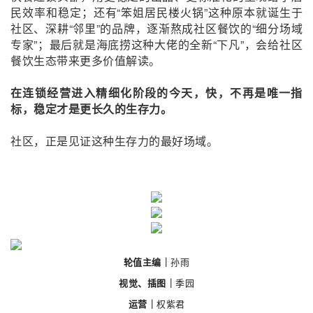
民效率和稳定；还有“
笨姐
居民楼火锅”
这种
原本就
诞生于
社区
、
深耕“邻里”
的品牌，逐渐熬成社区餐饮的“细分
场域
专家”；
最后就是海底捞这种大佬的全新
“下凡”，会给社区
餐饮生态带来更多价值解读。
在连锁经营进入精细化阶段的今天，快，不再是唯一指
标，稳定才是更长久的生存力。
社区，正是见证这种生存力的最好场域。
轮值主编｜
孙雨
视觉、插图｜
季园
运营｜
权紫君