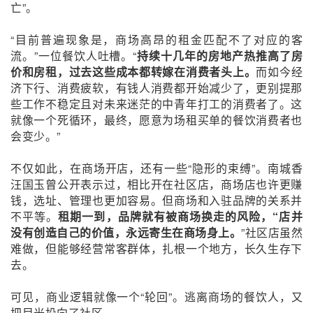
亡”。
“目前普遍现象是，商场高昂的租金匹配不了对应的客
流。”一位餐饮人吐槽。“
持续十几年的房地产热推高了房
价和房租，过去这些成本都转嫁在消费者头上。
而如今经
济下行、消费疲软，有钱人消费都开始减少了，更别提那
些工作不稳定且对未来迷茫的中青年打工的消费者了。这
就像一个死循环，最终，愿意为场租买单的餐饮消费者也
会变少。”
不仅如此，在商场开店，还有一些“隐形的束缚”。南城香
汪国玉曾公开表示过，相比开在社区店，商场店也许更赚
钱，选址、管理也更加容易。但商场和入驻品牌的关系并
不平等。
租期一到，品牌就有被商场换走的风险，“店并
没有创造自己的价值，永远寄生在商场身上。
”社区店虽然
难做，但能够经营常客群体，扎根一个地方，长久生存下
去。
可见，商业逻辑就像一个“轮回”。逃离商场的餐饮人，又
把目光投向了社区。