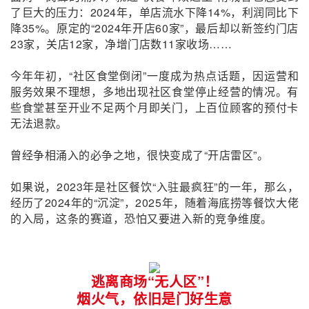
了巨大的压力：2024年，单店流水下降14%，利润同比下
降35%。原定的“2024年开店60家”，最后却以新签约门店
23家，关店12家，净增门店数11家收场……
今年年初，“社区食堂倒闭”一度成为热点话题，因运营和
服务效果不理想，多地出现社区食堂停止经营的情况。有
些食堂甚至开业不足两个月即关门，上百位顾客的预付卡
无法退款。
曾经
争相涌入的
必争之地，很快变成了“开店雷区”。
如果说，2023年是社区餐饮
“入驻最疯狂”
的一年，那么
，
经历了2024年的“沉淀”，2025年，
随着海底捞等
餐饮大佬
的入局，这条
的
赛道
，
恐怕
又
要
进入新的竞争维度。
逃离商场
“无人区”！
烟火气
，依旧是门好生意