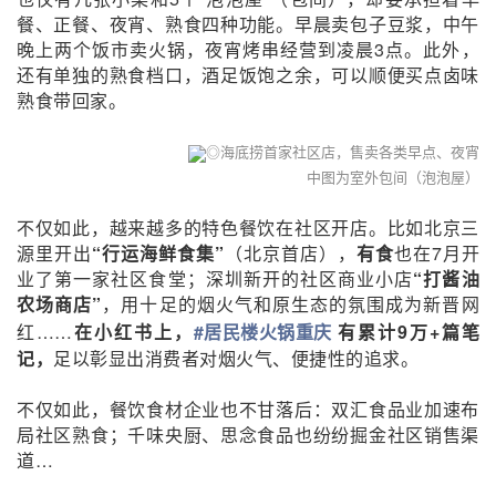
餐、正餐、夜宵、熟食四种功能。早晨卖包子豆浆，中午
晚上两个饭市卖火锅，夜宵烤串经营到凌晨3点。此外，
还有单独的熟食档口，酒足饭饱之余，可以顺便买点卤味
熟食带回家。
◎海底捞首家社区店，售卖各类早点、夜宵
中图为室外包间（泡泡屋）
不仅如此，越来越多的特色餐饮在社区开店。比如北京三
源里开出
“
行运海鲜食集
”
（北京首店），
有食
也在7月开
业了第一家社区食堂；深圳新开的社区商业小店
“
打酱油
农场商店
”
，用十足的烟火气和原生态的氛围成为新晋网
红……
在小红书上，
#居民楼火锅重庆
有累计9万
+篇笔
记
，
足以彰显出消费者对烟火气、便捷性的追求。
不仅如此，餐饮食材企业也不甘落后：双汇食品业加速布
局社区熟食；千味央厨、思念食品也纷纷掘金社区销售渠
道
…