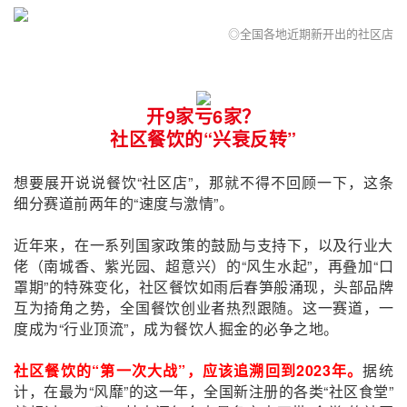
◎全国各地近期新开出的社区店
开9家亏6家
？
社区餐
饮的“兴
衰反转”
想要展开说说餐饮“社区店”，那就不得不回顾一下，这条
细分赛道前两年的“速度与激情”。
近年来，在一系列国家政策的鼓励与支持下，以及行业大
佬（南城香、紫光园、超意兴）的“风生水起”，再叠加“口
罩期”的特殊变化，社区餐饮如雨后春笋般涌现，头部品牌
互为掎角之势，全国餐饮创业者热烈跟随
。这一赛道
，一
度成为“行业顶流”，成为餐饮人掘金的必争之地。
社区餐饮的“第一次大战”，应该追溯回到2023年。
据统
计，在最为“风靡”的这一年，全国新注册的各类“社区食堂”