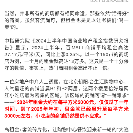
当然，并非所有的商场都有相同命运，那些依然“活得好”
的商圈，虽然客流尚可，但租金也是足以让老板们“喝一
壶”的。
中指研究院《2024上半年中国商业地产租金指数研究报
告》显示，2024上半年，百MALL商铺平均租金高达
27.17元/平米/天，同比上涨0.25%。以一个150㎡的商场
店为例，一个月的租金就高达12万多。这只是一个十分保
守的数值，事实上，热门商圈租金高出不止一倍。
一位房地产中介人士透露，在北京朝阳·合生汇购物中心，
人气最旺的商铺当属B1和B2两层，这两个楼层恰好是网
红小吃店最为密集的区域。该区域的商铺可谓“一铺难求”
——
“2024年租金大约在每平方米2000元，仅仅过了一年
时间，到了2025年年初，租金就已经飙升至每平方米
3000元左右，小吃店的商铺仍然是供不应求。”
高租金+客流碎片化，让购物中心餐饮迎来新一轮的“大逃