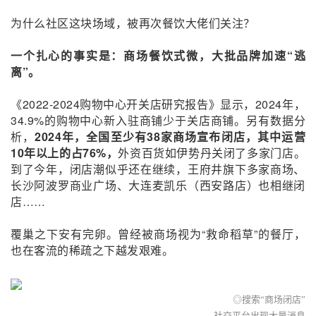
为什么社区这块场域，被再次餐饮大佬们关注？
一个扎心的事实是：商场餐饮式微，大批品牌加速“逃
离”。
《2022-2024购物中心开关店研究报告》显示，2024年，
34.9%的购物中心新入驻商铺少于关店商铺。另有数据分
析，
2024年，全国至少有38家商场宣布闭店，其中运营
10年以上的占76%
，
外资百货如伊势丹关闭了多家门店。
到了今年，闭店潮似乎还在继续，王府井旗下多家商场、
长沙阿波罗商业广场、大连麦凯乐（西安路店）也相继闭
店……
覆巢之下安有完卵。曾经被商场视为“救命稻草”的餐厅，
也在客流的稀疏之下越发艰难。
◎搜索“商场闭店”
社交平台出现大量消息