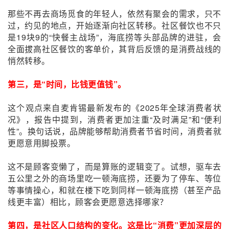
那些不再去商场觅食的年轻人，依然有聚会的需求，只不
过，约见的地点，开始逐渐向社区转移。社区餐饮也不只
是19块9的“快餐主战场”，海底捞等头部品牌的进驻，会
全面拔高社区餐饮的客单价，其背后反馈的是消费战线的
悄然转移。
第三，是“时间，比钱更值钱”。
这个观点来自麦肯锡最新发布的《2025年全球消费者状
况》，报告中提到，消费者更加注重“及时满足”和“便利
性”。换句话说，品牌能够帮助消费者节省时间，消费者就
更愿意用脚投票。
这不是顾客变懒了，而是算账的逻辑变了。试想，驱车去
五公里之外的商场里吃一顿海底捞，还要为了停车、等位
等事情操心，和就在楼下吃到同样一顿海底捞（甚至产品
线更丰富）相比，顾客会更愿意选择哪家？
第四，是社区人口结构的变化。这是比“消费”更加深层的