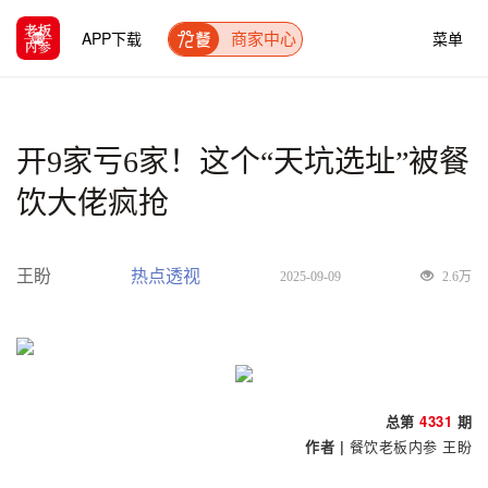
APP下载
菜单
商家中心
开9家亏6家！这个“天坑选址”被餐
饮大佬疯抢
王盼
热点透视
2025-09-09
2.6万
总第
4331
期
作者 |
餐饮老板内参
王盼