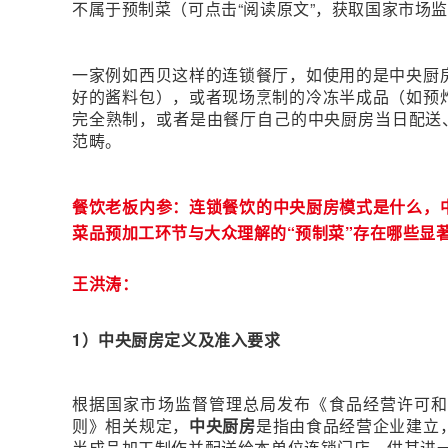
不属于预
制菜（可点击“阅读原文”，获取国家市场
一家例如西贝这样的连锁餐厅，如使用的是中央厨
好的酱料包），或者现场烹制的冷冻半成品（如预
完全熟制，或者是由餐厅自己的中央厨房当日配送、
范畴。
餐饮老板内参：连
锁餐饮的中央厨房模式是什么，
菜品预加工环节与
大众理解的“预制菜”存在哪些显
王洪涛：
1）中央厨房定义及准入要求
根据国家市场监督管理总局发布《食品经营许可
则》相关规定，
中央厨房
是指由食品经营企业建立
半成品加工制作并配送给本单位连锁门店，供其进