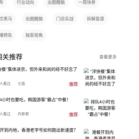
布
行业动向
出圈醒脑
一周快参
饮黑马
出圈醒脑
门店实战
拆解复盘
播预告
独家视角
相关推荐
查看更多
快餐”集体进京，但外来和尚的经不好念了
七饭
万人看过
推荐
4小时也要吃，韩国游客“霸占”中餐！
内参君
万人看过
推荐
开到内地，香港老字号如何跑出新速度？