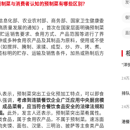
发
预制菜与消费者认知的预制菜有哪些区别？
餐
和信息化部、农业农村部、商务部、国家卫生健康委
高质量发展的通知》，首次在国家层面明确预制菜
、贮运销售要求、食用方式、产品范围等进行了界
直
种或多种食用农产品及其制品为原料，使用或不使
（如搅拌、腌制、滚揉、成型、炒、炸、烤、煮、
签标明的贮存、运输及销售条件，加热或熟制后方
“洋
2.6
人表示，预制菜突出工业化预加工特点，可以即食
排队
人强调，
考虑到连锁餐饮企业广泛应用中央厨房模
、成品菜肴，应当符合餐饮食品安全的法律法规和
2.6
围。
此外，发言人还表示，预制菜突出菜肴属性。
类食品，属于食用农产品，不属于预制菜。速冻面
港餐
肉夹馍、面包、汉堡、三明治、披萨等主食类产品