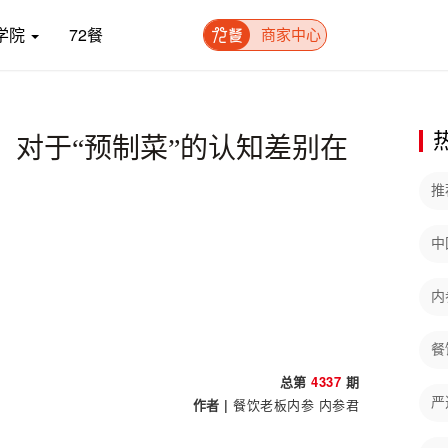
学院
72餐
商家中心
对于“预制菜”的认知差别在
推
中
内
餐
总第
4337
期
作者 |
餐饮老板内参
内参君
严