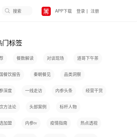
搜索
APP下载
登录
|
注册
热门标签
荐
餐数解读
对谈现场
道哥下午茶
国餐饮报告
秦朝餐见
品类洞察
参深度
一线走访
内参头条
经营干货
饮方法论
头部案例
标杆人物
选加盟
内参tv
疫情指南
热点透视