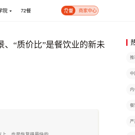
学院
72餐
商家中心
、“质价比”是餐饮业的新未
推
中
内
餐
严
以上，也是恢复得最快的。