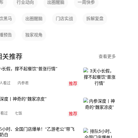
布
行业动向
出圈醒脑
一周快参
饮黑马
出圈醒脑
门店实战
拆解复盘
播预告
独家视角
相关推荐
查看更多
小长假，撑不起餐饮“普涨行情”
内参君
万人看过
推荐
深度丨神奇的“魏家凉皮”
七饭
人看过
推荐
5小时、全国门店爆单！“乙游老公”带飞
奶白