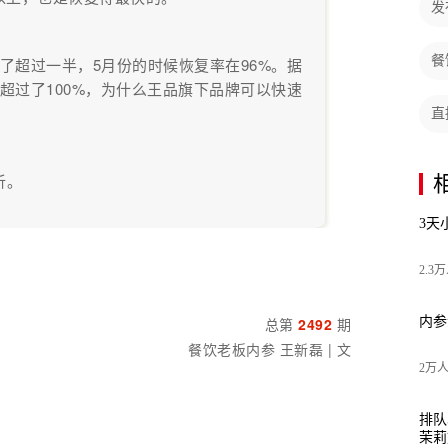
发
餐
了超过一半，5月份的时候恢复率在96%。
据
过了100%，
为什么王品旗下品牌可以快速
直
析。
3天
2.3
总第
2492
期
内参
餐饮老板内参 王新磊 | 文
2万
排队
茉莉