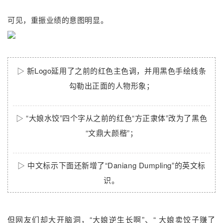
可见，重振业绩的意图明显。
▷ 新Logo延用了之前的红色主色调，并用黑色手绘线条
勾勒出正面的人物形象；
▷
“大娘水饺”四个字从之前的红色“方正隶体”改为了黑色
“文鼎大颜楷”；
▷
中文标示下面还新增了“Daniang Dumpling”的英文标
识。
但网友们却大开脑洞，“大娘逆生长啊”、“ 大娘卖饺子赚了