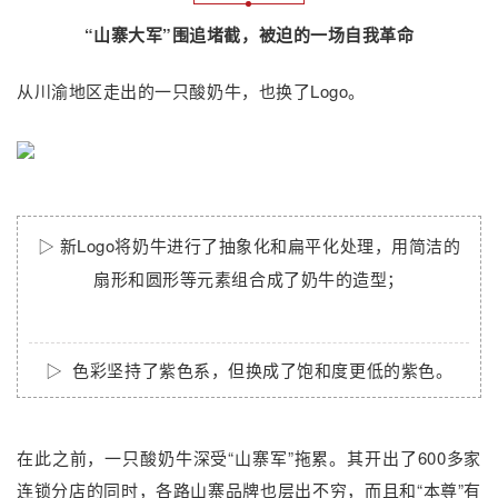
“山寨大军”围追堵截，被迫的一场自我革命
从川渝地区走出的一只酸奶牛，也换了Logo。
▷ 新Logo将奶牛进行了抽象化和扁平化处理，用简洁的
扇形和圆形等元素组合成了奶牛的造型；
▷
色彩坚持了紫色系，但换成了饱和度更低的紫色。
在此之前，一只酸奶牛深受“山寨军”拖累。其开出了600多家
连锁分店的同时，各路山寨品牌也层出不穷，而且和“本尊”有