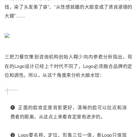
钱，染了头发美了容”、“从性感妩媚的大姐变成了贤良淑德的
大嫂”……
向内参君分
析指出，现
三把刀餐饮策划咨询机构创始人翱少
在的Logo设计已经上个时代不同了，Logo必须融合品牌的定
位和调性。所以，从这个角度来分析大娘水饺：
➊
正面的脸肯定是背影更好，清晰的脸可以拉近和消
费者的距离，从这点上来看肯定是有进步的。
❷
Logo要名称、定位、形象三位一体，新Logo只体现