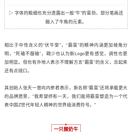
▷
字体的粗细也充分透露出一股“牛”的蛮劲，部分笔画还
融入了牛角的元素。
相比于中性含义的“伏牛堂”，“霸蛮”的精神内涵更加棱角分
明，“死磕不服输”，翱少也认为新Logo更有感觉，调性也更
加明显。但也有外地人表示不理解方言“霸蛮”的含义，念起来
还有点绕口。
其创始人张天一曾向内参君表示，新名称“霸蛮”还将承载更大
的品牌愿景，“我希望终有一天，我们能将霸蛮塑造为一个代
表中国Z世代年轻人精神的世界级消费符号。”
一只酸奶牛