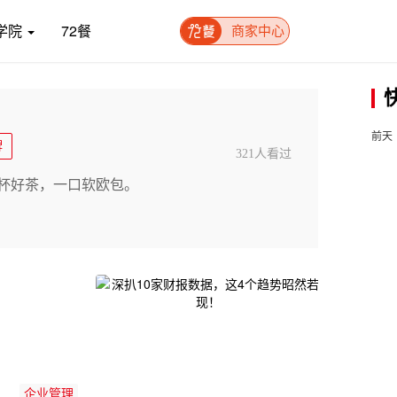
学院
72餐
商家中心
前天
牌
321人看过
杯好茶，一口软欧包。
企业管理