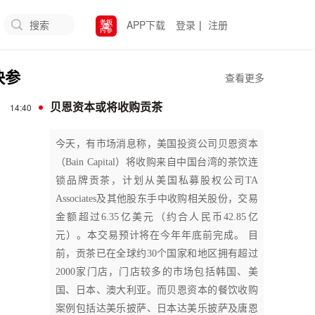
搜索
APP下载
登录
|
注册
快参
查看更多
14:40
贝恩资本或将收购贡茶
今天，有市场消息称，美国投资公司贝恩资本
（Bain Capital）将收购来自中国台湾的茶饮连
锁品牌贡茶，计划从美国私募股权公司TA
Associates及其他股东手中收购相关股份，交易
金额超过6.35亿美元（约合人民币42.85亿
元）。本交易预计将在今年年底前完成。 目
前，贡茶已在全球约30个国家和地区拥有超过
2000家门店，门店较多的市场包括韩国、美
国、日本、澳大利亚。而贝恩资本的餐饮收购
案例包括达美乐披萨、日本达美乐披萨及唐恩