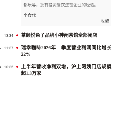
都乐等，拥有投资餐饮连锁企业的经验。
小食代
收起
13:34
茶颜悦色子品牌小神闲茶馆全部闭店
4
11:27
瑞幸咖啡2026年二季度营业利润同比增长
22%
3
10:25
上半年营收净利双增，沪上阿姨门店规模
超1.3万家