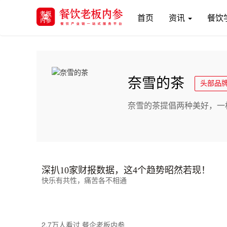
(current)
首页
资讯
餐饮
奈雪的茶
头部品
奈雪的茶提倡两种美好，一
深扒10家财报数据，这4个趋势昭然若现！
快乐有共性，痛苦各不相通
2.7万人看过
餐企老板内参