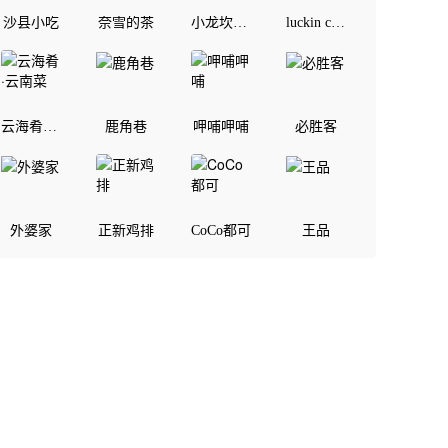
沙县小吃
奈雪的茶
小龙坎老火锅
luckin coffee
云海肴·云南菜
鹿角巷
呷哺呷哺
必胜客
外婆家
正新鸡排
CoCo都可
王品