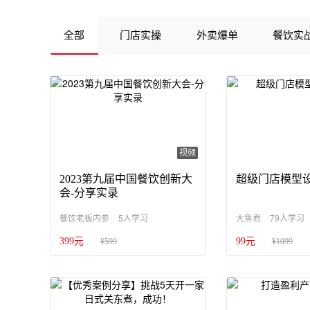
全部
门店实操
外卖爆单
餐饮实
视频
2023第九届中国餐饮创新大
超级门店模型设
会-分享实录
5人学习
79人学习
餐饮老板内参
大鱼君
399元
99元
¥599
¥1099