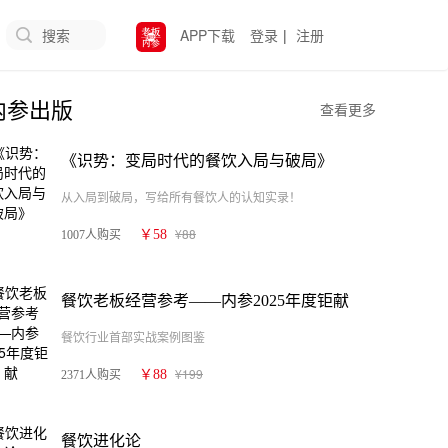
搜索
APP下载
登录
|
注册
内参出版
查看更多
《识势：变局时代的餐饮入局与破局》
从入局到破局，写给所有餐饮人的认知实录！
¥88
￥58
1007人购买
餐饮老板经营参考——内参2025年度钜献
餐饮行业首部实战案例图鉴
¥199
￥88
2371人购买
餐饮进化论