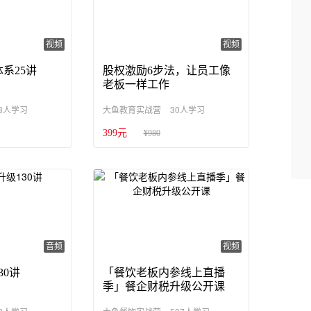
视频
视频
系25讲
股权激励6步法，让员工像
老板一样工作
3人学习
30人学习
大鱼教育实战营
399元
¥980
音频
视频
30讲
「餐饮老板内参线上直播
季」餐企财税升级公开课