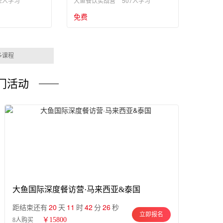
2人学习
507人学习
大鱼餐饮实战营
免费
多课程
门活动
大鱼国际深度餐访营·马来西亚&泰国
20
11
42
25
距结束还有
天
时
分
秒
立即报名
￥15800
8人购买