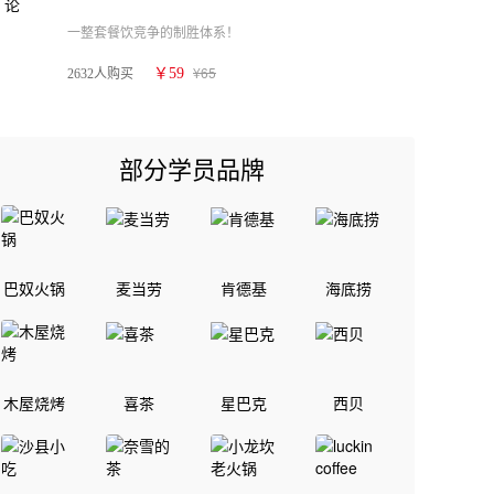
一整套餐饮竞争的制胜体系！
¥65
￥59
2632人购买
部分学员品牌
巴奴火锅
麦当劳
肯德基
海底捞
木屋烧烤
喜茶
星巴克
西贝