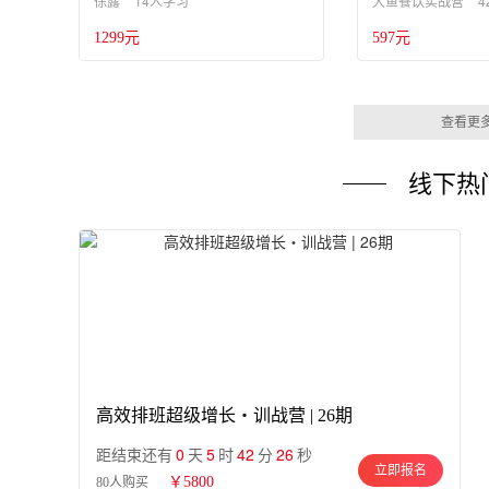
14人学习
4
徐露
大鱼餐饮实战营
1299元
597元
查看更
线下热
高效排班超级增长・训战营 | 26期
0
5
42
25
距结束还有
天
时
分
秒
立即报名
￥5800
80人购买