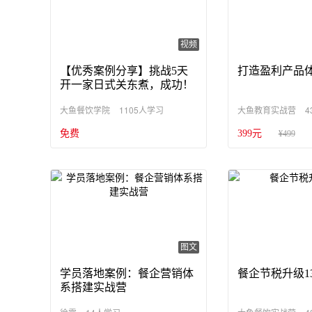
视频
【优秀案例分享】挑战5天
打造盈利产品体
开一家日式关东煮，成功！
1105人学习
4
大鱼餐饮学院
大鱼教育实战营
免费
399元
¥499
图文
学员落地案例：餐企营销体
餐企节税升级1
系搭建实战营