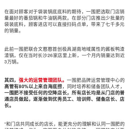
在面对顾客对于袋装锅底底料的期待，一围肥选取门店销
量最好的番茄锅和牛油锅两款，在部分门店推出少批量的
袋装底料，顾客进店可以直接扫码点单，带来了七千多元
的销量。
此前一围肥联合文憨憨首创极具湖南地域属性的酱板鸭渣
渣锅，仅在当时长沙26家店里上新，一个月内销量达到近
3万锅。
其四，
强大的运营管理团队。
一围肥品牌运营管理中心的
高管有80%以上来自海底捞
，同时培养和储备团队人才，
一围肥不接受任何的空降店长，所有店长均是从门店的普
通店员做起，逐渐做到优秀员工、培训师、储备店长、店
长。
“和门店共同成长的店长，能更充分的理解和认同一围肥的