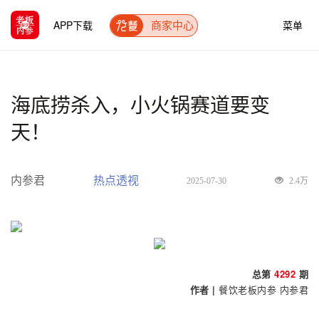
APP下载
菜单
商家中心
海底捞杀入，小火锅赛道要变
天！
内参君
热点透视
2025-07-30
2.4万
总第
4292
期
作者 |
餐饮老板内参
内参君