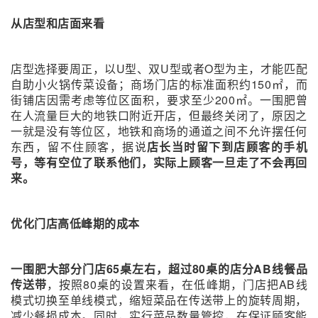
从店型和店面来看
店型选择要周正，以U型、双U型或者O型为主，才能匹配
自助小火锅传菜设备；商场门店的标准面积约150㎡，而
街铺店因需考虑等位区面积，要求至少200㎡。一围肥曾
在人流量巨大的地铁口附近开店，但最终关闭了，原因之
一就是没有等位区，地铁和商场的通道之间不允许摆任何
东西，留不住顾客，据说
店长当时留下到店顾客的手机
号，等有空位了联系他们，实际上顾客一旦走了不会再回
来。
优化门店高低峰期的成本
一围肥大部分门店65桌左右，超过80桌的店分AB线餐品
传送带
，按照80桌的设置来看，在低峰期，门店把AB线
模式切换至单线模式，缩短菜品在传送带上的旋转周期，
减少餐损成本。同时，实行菜品数量管控，在保证顾客能