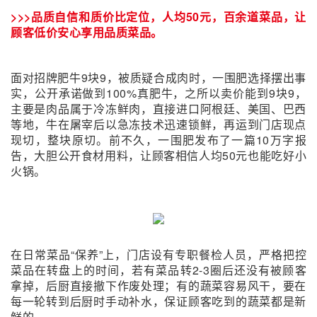
>>>品质自信和质价比定位，人均50元，百余道菜品，让
顾客低价安心享用品质菜品。
面对招牌肥牛9块9，被质疑合成肉时，一围肥选择摆出事
实，公开承诺做到100%真肥牛，之所以卖价能到9块9，
主要是肉品属于冷冻鲜肉，直接进口阿根廷、美国、巴西
等地，牛在屠宰后以急冻技术迅速锁鲜，再运到门店现点
现切，整块原切。前不久，一围肥发布了一篇10万字报
告，大胆公开食材用料，让顾客相信人均50元也能吃好小
火锅。
在日常菜品“保养”上，门店设有专职餐检人员，严格把控
菜品在转盘上的时间，若有菜品转2-3圈后还没有被顾客
拿掉，后厨直接撤下作废处理；有的蔬菜容易风干，要在
每一轮转到后厨时手动补水，保证顾客吃到的蔬菜都是新
鲜的。