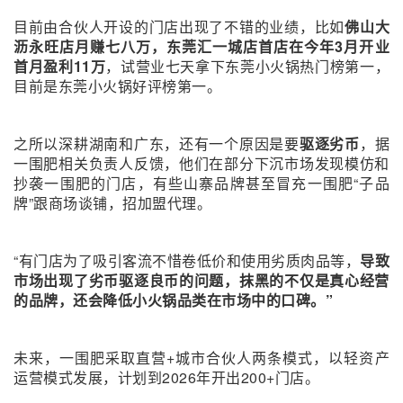
目前由合伙人开设的门店出现了不错的业绩，比如
佛山大
沥永旺店月赚七八万，东莞汇一城店首店在今年3月开业
首月盈利11万
，试营业七天拿下东莞小火锅热门榜第一，
目前是东莞小火锅好评榜第一。
之所以深耕湖南和广东，还有一个原因是要
驱逐劣币
，据
一围肥相关负责人反馈，他们在部分下沉市场发现模仿和
抄袭一围肥的门店，有些山寨品牌甚至冒充一围肥“子品
牌”跟商场谈铺，招加盟代理。
“有门店为了吸引客流不惜卷低价和使用劣质肉品等，
导致
市场出现了劣币驱逐良币的问题，抹黑的不仅是真心经营
的品牌，还会降低小火锅品类在市场中的口碑。”
未来，一围肥采取直营+城市合伙人两条模式，以轻资产
运营模式发展，计划到2026年开出200+门店。