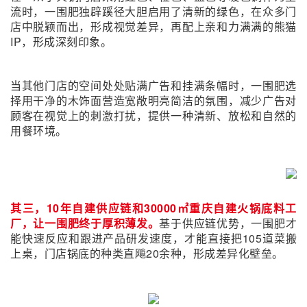
流时，一围肥独辟蹊径大胆启用了清新的绿色，在众多门
店中脱颖而出，形成视觉差异，再配上亲和力满满的熊猫
IP，形成深刻印象。
当其他门店的空间处处贴满广告和挂满条幅时，一围肥选
择用干净的木饰面营造宽敞明亮简洁的氛围，减少广告对
顾客在视觉上的刺激打扰，提供一种清新、放松和自然的
用餐环境。
其三，10年自建供应链和30000㎡重庆自建火锅底料工
厂，让一围肥终于厚积薄发。
基于供应链优势，一围肥才
能快速反应和跟进产品研发速度，才能直接把105道菜搬
上桌，门店锅底的种类直飚20余种，形成差异化壁垒。