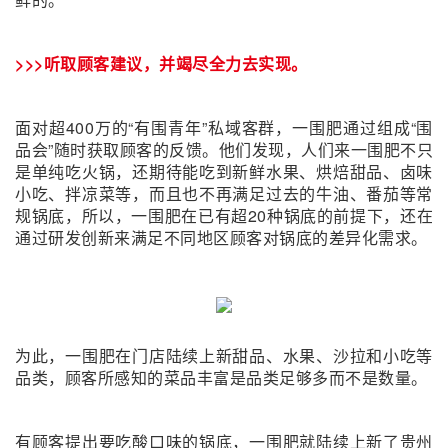
>>>听取顾客建议，并竭尽全力去实现。
面对超400万的“有围青年”私域客群，一围肥通过组成“围
品会”随时获取顾客的反馈。他们发现，人们来一围肥不只
是单纯吃火锅，还期待能吃到新鲜水果、烘焙甜品、卤味
小吃、拌凉菜等，而且也不再满足过去的牛油、番茄等常
规锅底，
所以，一围肥在已有超20种锅底的前提下，还在
通过研发创新来满足不同地区顾客对锅底的差异化需求。
为此，一围肥在门店陆续上新甜品、水果、沙拉和小吃等
品类，顾客所感知的菜品丰富是品类足够多而不是数量。
有顾客提出要吃酸口味的锅底，一围肥就陆续上新了贵州