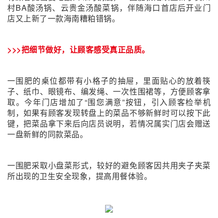
村BA酸汤锅、云贵金汤酸菜锅，伴随海口首店后开业门
店又上新了一款海南糟粕错锅。
>>>把细节做好，让顾客感受真正品质。
一围肥的桌位都带有小格子的抽屉，里面贴心的放着筷
子、纸巾、眼镜布、编发绳、一次性围裙等，方便顾客拿
取。今年门店增加了“围您满意”按钮，引入顾客检举机
制，如果有顾客发现转盘上的菜品不够新鲜时可以按下此
键，把菜品拿下来后向店员说明，若情况属实门店会赠送
一盘新鲜的同款菜品。
一围肥采取小盘菜形式，较好的避免顾客因共用夹子夹菜
所出现的卫生安全现象，提高用餐体验。