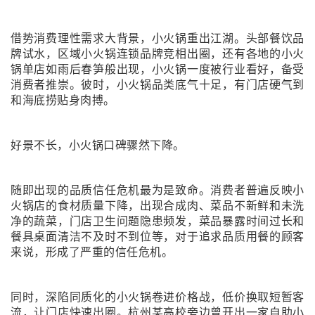
借势消费理性需求大背景，小火锅重出江湖。头部餐饮品
牌试水，区域小火锅连锁品牌竞相出圈，还有各地的小火
锅单店如雨后春笋般出现，小火锅一度被行业看好，备受
消费者推崇。彼时，小火锅品类底气十足，有门店硬气到
和海底捞贴身肉搏。
好景不长，小火锅口碑骤然下降。
随即出现的品质信任危机最为是致命。消费者普遍反映小
火锅店的食材质量下降，出现合成肉、菜品不新鲜和未洗
净的蔬菜，门店卫生问题隐患频发，菜品暴露时间过长和
餐具桌面清洁不及时不到位等，对于追求品质用餐的顾客
来说，形成了严重的信任危机。
同时，深陷同质化的小火锅卷进价格战，低价换取短暂客
流，让门店快速出圈。杭州某高校旁边曾开出一家自助小