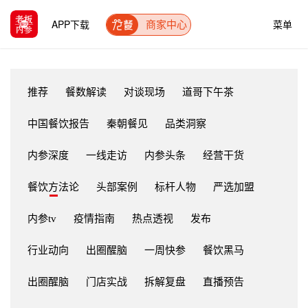
APP下载
菜单
商家中心
推荐
餐数解读
对谈现场
道哥下午茶
中国餐饮报告
秦朝餐见
品类洞察
内参深度
一线走访
内参头条
经营干货
餐饮方法论
头部案例
标杆人物
严选加盟
内参tv
疫情指南
热点透视
发布
行业动向
出圈醒脑
一周快参
餐饮黑马
出圈醒脑
门店实战
拆解复盘
直播预告