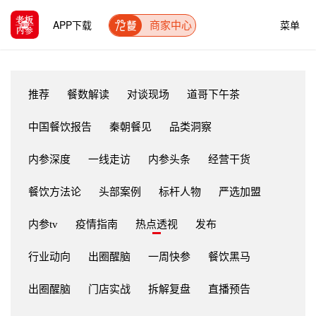
APP下载
菜单
商家中心
推荐
餐数解读
对谈现场
道哥下午茶
中国餐饮报告
秦朝餐见
品类洞察
内参深度
一线走访
内参头条
经营干货
餐饮方法论
头部案例
标杆人物
严选加盟
内参tv
疫情指南
热点透视
发布
行业动向
出圈醒脑
一周快参
餐饮黑马
出圈醒脑
门店实战
拆解复盘
直播预告