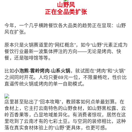
山野风
正在全品类扩张
今年，一个几乎横跨餐饮各大品类的趋势正在显现：山野
风在扩张。
原本只是火锅赛道里的“网红概念”，如今“山野”元素正成为
餐饮行业最新一波集体押注的方向——无论是烤肉、快
餐，还是咖啡馆等等。
比如
小泡熊·雲岭烤肉·山系火锅
，就试图在“烤肉”和“火锅”
之间同时开花。人均只要69元一位，不限量畅吃，性价比
直逼传统火锅或烤肉的单一自助模式。
店里甚至贴出了“回本攻略”，教顾客如何点单最划算。在
食材上，它主打云南特色的山野食材，如山野黑松露、云
岭百香果等，凸显地域差异化。有消费者惊叹，居然在这
里吃到了云南才有的七彩土豆。与空洞的装修相比，这种
落在真实食材体验上的“山野”更具体，也更可感。