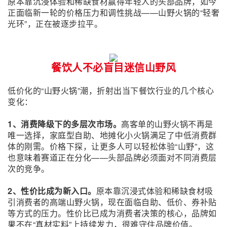
原本靠沉浸体验和稀缺食材赢得年轻人的头部品牌，如今
正面临新一轮的价格压力和调性挑战——山野火锅的“轻奢
光环”，正在被逐步拉平。
餐饮人不必盲目迷信山野风
低价化的“山野火锅”潮，折射出当下餐饮行业的几个核心
变化：
1、消费降级下的多层次市场。
高客单的山野火锅不再是
唯一选择，家庭型自助、地摊化小火锅满足了中低消费群
体的刚需。价格下探，让更多人可以轻松体验“山野”，这
也意味着赛道正在分化——头部品牌必须面对不同消费层
次的竞争。
2、性价比成为新入口。
原本靠沉浸式体验和稀缺食材吸
引消费者的高端山野火锅，现在面临自助、低价、券补贴
等方式的压力。性价比已成为消费者决策的核心，品牌如
果不在“真材实料”上持续发力，很难守住品牌价值。