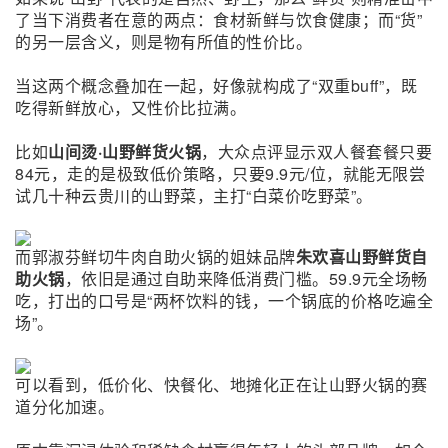
了当下消费者在意的两点：食材新鲜与饮食健康；而“货”
的另一层含义，则是物有所值的性价比。
当这两个概念叠加在一起，好像就构成了“双重buff”，既
吃得新鲜放心，又性价比拉满。
比如
山间烫·山野鲜货火锅
，大众点评显示双人餐套餐只要
84元，走的是极致低价策略，只要9.9元/位，就能无限尝
试几十种云贵川的山野菜，主打“白菜价吃野菜”。
而郭淑芬鲜切牛肉自助火锅的姐妹品牌
朱欢喜山野鲜货自
助火锅
，依旧是通过自助来降低消费门槛。59.9元全场畅
吃，打出的口号是“两杯饮料的钱，一个锅底的价格吃遍全
场”。
可以看到，低价化、快餐化、地摊化正在让山野火锅的赛
道分化加速。