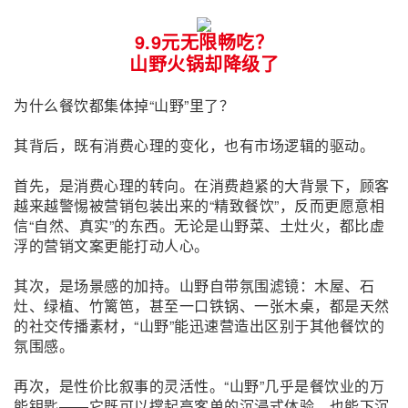
9.9元无限畅吃？
山野火锅却降级了
为什么餐饮都集体掉“山野”里了？
其背后，既有消费心理的变化，也有市场逻辑的驱动。
首先，是消费心理的转向。在消费趋紧的大背景下，顾客
越来越警惕被营销包装出来的“精致餐饮”，反而更愿意相
信“自然、真实”的东西。无论是山野菜、土灶火，都比虚
浮的营销文案更能打动人心。
其次，是场景感的加持。山野自带氛围滤镜：木屋、石
灶、绿植、竹篱笆，甚至一口铁锅、一张木桌，都是天然
的社交传播素材，“山野”能迅速营造出区别于其他餐饮的
氛围感。
再次，是性价比叙事的灵活性。“山野”几乎是餐饮业的万
能钥匙——它既可以撑起高客单的沉浸式体验，也能下沉