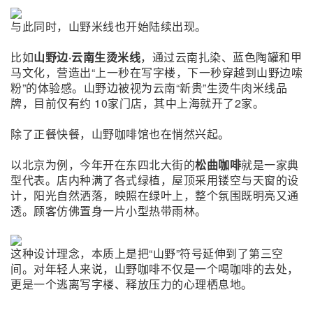
与此同时，山野米线也开始陆续出现。
比如
山野边·云南生烫米线
，通过云南扎染、蓝色陶罐和甲
马文化，营造出“上一秒在写字楼，下一秒穿越到山野边嗦
粉”的体验感。山野边被视为云南“新贵”生烫牛肉米线品
牌，目前仅有约 10家门店，其中上海就开了2家。
除了正餐快餐，山野咖啡馆也在悄然兴起。
以北京为例，今年开在东四北大街的
松曲咖啡
就是一家典
型代表。店内种满了各式绿植，屋顶采用镂空与天窗的设
计，阳光自然洒落，映照在绿叶上，整个氛围既明亮又通
透。顾客仿佛置身一片小型热带雨林。
这种设计理念，本质上是把“山野”符号延伸到了第三空
间。对年轻人来说，山野咖啡不仅是一个喝咖啡的去处，
更是一个逃离写字楼、释放压力的心理栖息地。