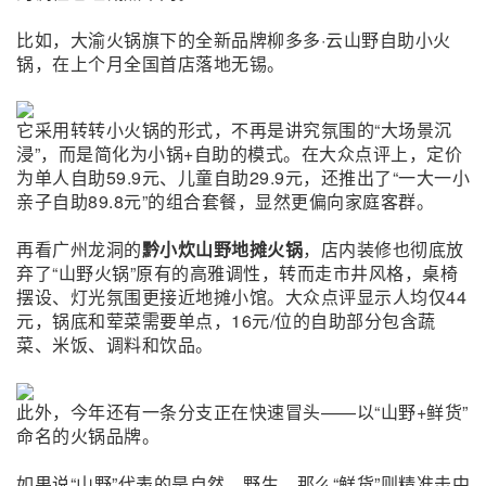
比如，大渝火锅旗下的全新品牌柳多多·云山野自助小火
锅，在上个月全国首店落地无锡。
它采用转转小火锅的形式，不再是讲究氛围的“大场景沉
浸”，而是简化为小锅+自助的模式。在大众点评上，定价
为单人自助59.9元、儿童自助29.9元，还推出了“一大一小
亲子自助89.8元”的组合套餐，显然更偏向家庭客群。
再看广州龙洞的
黔小炊山野地摊火锅
，店内装修也彻底放
弃了“山野火锅”原有的高雅调性，转而走市井风格，桌椅
摆设、灯光氛围更接近地摊小馆。大众点评显示人均仅44
元，锅底和荤菜需要单点，16元/位的自助部分包含蔬
菜、米饭、调料和饮品。
此外，今年还有一条分支正在快速冒头——以“山野+鲜货”
命名的火锅品牌。
如果说“山野”代表的是自然、野生，那么“鲜货”则精准击中