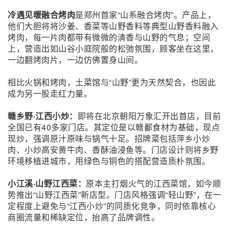
冷遇见暖融合烤肉
是郑州首家“山系融合烤肉”。产品上，
他们大胆将将沙姜、香菜等山野香料等典型山野香料融入
烤肉，每一片肉都带有微微的清香与山野的气息；空间
上，营造出如山谷小庭院般的松弛氛围，顾客坐在这里，
一边翻烤肉片，一边仿佛置身山间。
相比火锅和烤肉，土菜馆与“山野”更为天然契合，也因此
成为另一股走红力量。
赣乡野·江西小炒：
即将在北京朝阳万象汇开出首店，目前
全国已有40多家门店。其定位是以赣鄱食材为基础，现点
现炒，强调原汁原味与锅气十足。招牌菜包括萍乡小炒
肉、小炒高安黄牛肉、香酥油浸鱼等。门店设计则将乡野
环境移植进城市，用绿色与铜色的搭配营造质朴氛围。
小江溪·山野江西菜：
原本主打烟火气的江西菜馆，如今顺
势推出“山野江西菜”新店型。门店风格强调“轻山野”，在一
定程度上避免与“江西小炒”的同质化竞争，同时依靠核心
商圈流量和稀缺定位，抬高了品牌调性。