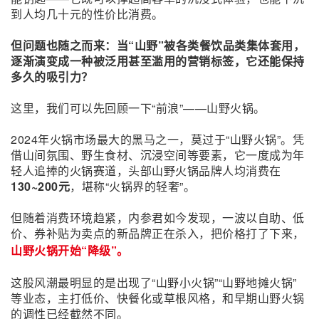
到人均几十元的性价比消费。
但问题也随之而来：当“山野”被各类餐饮品类集体套用，
逐渐演变成一种被泛用甚至滥用的营销标签，它还能保持
多久的吸引力？
这里，我们可以先回顾一下“前浪”——山野火锅。
2024年火锅市场最大的黑马之一，莫过于“山野火锅”。凭
借山间氛围、野生食材、沉浸空间等要素，它一度成为年
轻人追捧的火锅赛道，头部山野火锅品牌人均消费在
130~200元
，堪称“火锅界的轻奢”。
但随着消费环境趋紧，内参君如今发现，一波以自助、低
价、券补贴为卖点的新品牌正在杀入，把价格打了下来，
山野火锅开始“降级”。
这股风潮最明显的是出现了“山野小火锅”“山野地摊火锅”
等业态，主打低价、快餐化或草根风格，和早期山野火锅
的调性已经截然不同。