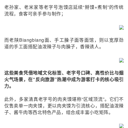
老孙家、老米家等老字号泡馍店延续“掰馍+煮制”的传统
流程，食客可亲手参与制作；
而
老陕Biangbiang面、手工臊子面等面馆，则以宽厚劲
道的手工面搭配油泼辣子与肉臊子，香辣诱人。
这些美食凭借地域文化标签、老字号口碑、高性价比与烟
火气场景，在“反向旅游”热潮中成为游客打卡的核心吸引
力。
此外，多家清真老字号的肉夹馍堪称“区域顶流”。它们不
仅售卖单一肉夹馍，更以肉夹馍为引流核心，搭配油泼辣
子、酱牛肉等西北特色产品，组合成丰富小吃矩阵。