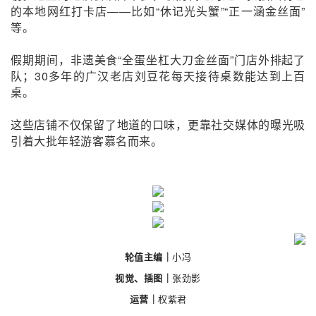
的本地网红打卡店——比如“休记光头蟹”“正一涵金丝面”
等。
假期期间，非遗美食“全蛋坐杠大刀金丝面”门店外排起了
队；30多年的广汉老店刘豆花每天接待桌数能达到上百
桌。
这些店铺不仅保留了地道的口味，更靠
社交媒体的曝光吸
引着大批年轻游客慕名而来。
轮值主编｜
小冯
视觉、插图｜
张劲影
运营｜
权紫君