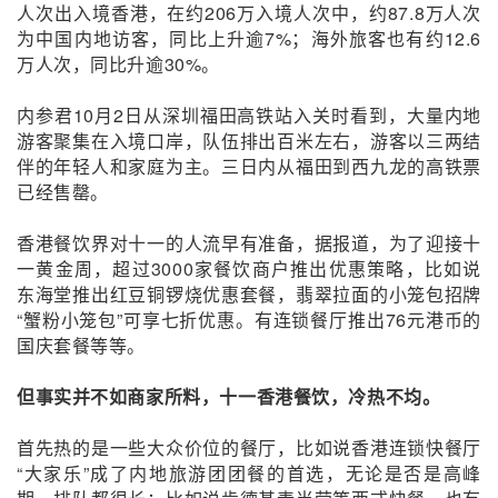
人次出入境香港，在约206万入境人次中，约87.8万人次
为中国内地访客，同比上升逾7%；海外旅客也有约12.6
万人次，同比升逾30%。
内参君10月2日从深圳福田高铁站入关时看到，大量内地
游客聚集在入境口岸，队伍排出百米左右，游客以三两结
伴的年轻人和家庭为主。三日内从福田到西九龙的高铁票
已经售罄。
香港餐饮界对十一的人流早有准备，据报道，为了迎接十
一黄金周，超过3000家餐饮商户推出优惠策略，比如说
东海堂推出红豆铜锣烧优惠套餐，翡翠拉面的小笼包招牌
“蟹粉小笼包”可享七折优惠。有连锁餐厅推出76元港币的
国庆套餐等等。
但事实并不如商家所料，十一香港餐饮，冷热不均。
首先热的是一些大众价位的餐厅，比如说香港连锁快餐厅
“大家乐”成了内地旅游团团餐的首选，无论是否是高峰