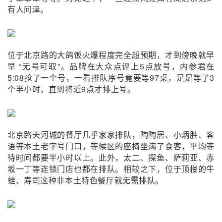
有人问津。
位于北京路的大鸽饭火爆程度完全超预期，才到傍晚就早
早 “无号可取”。品牌在大众点评上5点放号，内参君在
5:08抢了一个号，一看排队序号竟要等97桌，足足等了3
个半小时，直到将近9点才排上号。
北京路天河城的餐厅几乎家家排队，陶陶居、小炳胜、客
语等本土老字号门口，等候区的座椅坐满了食客，平均等
待时间都要半小时以上。此外，太二、探鱼、萨莉亚、赤
坂一丁等连锁门店也都在排队。相较之下，位于顶楼的牛
蛙、寿司这种非本土特色餐厅就无需排队。