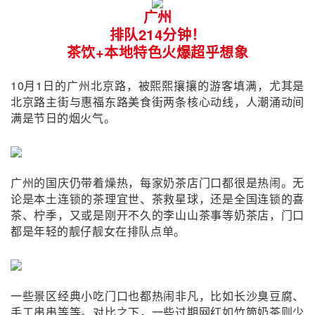
广州
排队214分钟！
茶饮+本地特色
火爆超乎想象
10月1日的广州北京路，被熙熙攘攘的游客填满，尤其是
北京路主街与惠福东路美食街两条核心动线，人潮涌动间
满是节日的烟火气。
广州的国庆仍带着燥热，每家奶茶店门口都很是热闹。无
论是本土连锁的茶理宜世、茶救星球，还是全国连锁的喜
茶、柠季，又或是刚开不久的李山山茶事等奶茶店，门口
都是年轻的靓仔靓女在排队点单。
一些景区经典小吃门口也都热闹非凡，比如长沙臭豆腐、
手工串串等等。对比之下，一些过期网红如竹筒奶茶则少