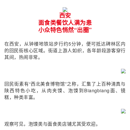
西安
面食类餐饮人满为患
小众特色
悄然“出圈”
在西安，从钟楼地铁
站步行约5分钟，便可抵达碑林区内
的回民街核心区域。街道上游人如织，各年龄段游客穿行
其间，热闹非常。
回民街素有“西北美食博物馆”之称，汇集了上百种清真与
陕西特色小吃，从肉夹馍、泡馍到Biangbiang面、镜
糕，种类丰富。
观察
可见，泡馍类与面食类店铺尤其受欢迎。