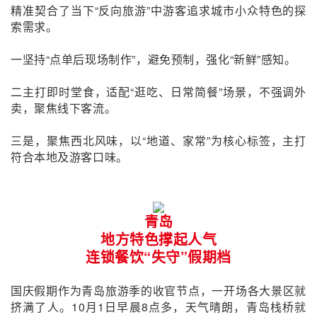
精准契合了当下“反向旅游”中
游客追求
城市小众特色的
探
索
需求。
一坚持“点单后现场制作”，避免预制，强化“新鲜”感知。
二主打即时堂食，适配“逛吃、日常简餐”场景，不强调外
卖，聚焦线下客流。
三是，聚焦西北风味，以“地道、家常”为核心标签，主打
符合本地及游客口味。
青岛
地方特色撑起人气
连锁餐饮“失守”假期档
国庆假期作为青岛旅游季的收官节点，一开场各大景区就
挤满了人。10月1日早晨8点多，天气晴朗，青岛栈桥就