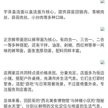
宇泽盖浇面以盖浇面为核心，提供蒜苗回锅肉、青椒肉
丝、蒜苔肉丝、小炒肉等多种口味。
正宗裤带面则以裤带面为核心，有四合一、三合一、二合
一等多种搭配，还有干拌、油泼、剁椒、西红柿等单一风
味的裤带面，面条宽厚劲道，配料同样丰富。
这两家店共同特点是价格亲民、分量充足，店面多为街边
小铺，搭配户外桌椅，充满市井生活气息。它们主打即时
堂食，适配“逛吃”与日常简餐场景，不过度倚重外卖，专
注服务到店客流。
总体来看，回民街的“西北美食博物馆”
与
钟楼小区的“隐秘
碳水天堂”
，分别以鲜明的文化定位与地道的生活气息
，