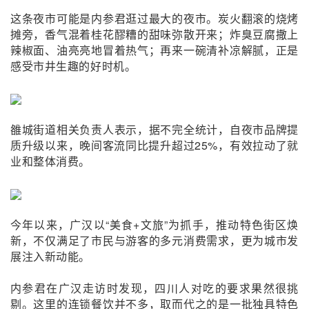
这条夜市可能是内参君逛过最大的夜市。炭火翻滚的烧烤
摊旁，香气混着桂花醪糟的甜味弥散开来；炸臭豆腐撒上
辣椒面、油亮亮地冒着热气；再来一碗清补凉解腻，
正是
感受市井生趣的好时机。
雒城街道相关负责人表示，据不完全统计，自夜市品牌提
质升级以来，晚间客流同比提升超过25%，有效拉动了就
业和整体消费。
今年以来，广汉以“美食+文旅”为抓手，推动特色街区焕
新，不仅满足了市民与游客的多元消费需求，更为城市发
展注入新动能。
内参君在广汉走访时发现，
四川人对吃的要求果然很挑
剔。这里的连锁餐饮并不多，取而代之的是一批独具特色