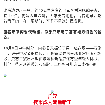
离海边更远一些，约10公里左右的
老三李村河底戳子肉，
晚上9点，仍是人声鼎沸，大家支着雨棚，看着雨景，吃
着戳子肉，在一周以前，可看不见这外摆场景。
游客带来的餐饮动能，似乎只带动了富有地方特色的餐
饮。
10月6日中午时分，内参君又探访了另一座商场——万象
汇，许是中秋节的原因，商场餐饮并未呈现非常热闹的场
景，只有王繁星本帮面馆这种新品牌还有些年轻人排队，
其他一些大众熟悉的老品牌，上座率可能连三成都不到。
广汉
夜市成为流量新王