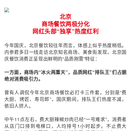
北京
商场餐饮两极分化
网红
头部“独享
”热度
红利
今年国庆，北京餐饮较往年而言，体感上似乎热度稍低。
内参君多日一线走访北京知名商场、美食街发现，北京国
庆餐饮消费正呈现出鲜明的“品质刚需”特征：
一方面，商场内“冰火两重天”，品质网红“排队王”们占据
绝对消费吸引力。
曾有人调侃今年北京商场餐饮必打卡三件套，分别是“费
大厨、烤匠、寿司郎”，国庆期间，排队王们热度不减，
依旧人挤人。
中午11点左右，费大厨辣椒炒肉已经“一号难求”，消费者
从店门口排到电梯口，人均排号1小时起步。不止费大