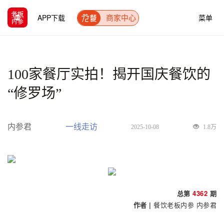
APP下载
菜单
商家中心
100家餐厅实拍！揭开国庆餐饮的
“修罗场”
内参君
一线走访
2025-10-08
1.8万
总第
4362
期
作者 |
餐饮老板内参
内参君