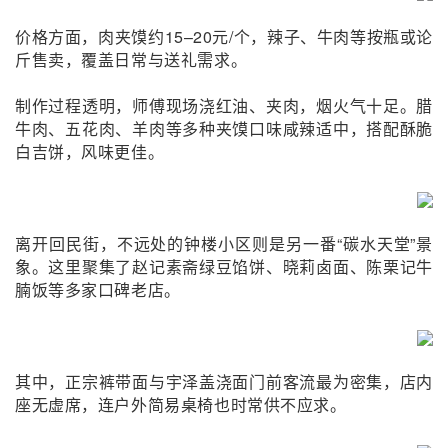
价格
方面，肉夹馍约15–20元/个，辣子、牛肉等按瓶或论
斤售卖，覆盖日常与送礼需求。
制作过程透明，师傅现场浇红油、夹肉，烟火气十足。腊
牛肉、五花肉、羊肉等多种夹馍口味咸辣适中，搭配酥脆
白吉饼，风味更佳。
离开回民街，不远处的钟楼小区则是另一番“碳水天堂”景
象。这里聚集了赵记素斋绿豆馅饼、晓莉卤面、陈栗记牛
腩饭等多家口碑老店。
其中，正宗裤带面与宇泽盖浇面门前客流最为密集，店内
座无虚席，连户外简易桌椅也时常供不应求。