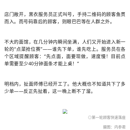
店门敞开，黑衣服务员正式叫号，手持二维码的顾客鱼贯
而入。而号码靠后的顾客，则眼巴巴等在人群之外。
不大的面馆，在几分钟内瞬间坐满，人们又开始进入新一
轮的“点菜抢位赛”——谁先下单，谁先吃上。服务员在各
个区域提醒顾客：“先点面，面要现做，速度慢！目前点
单需要至少40分钟面条才能上桌！”
明档内，扯面师傅已经开工了。他大概也不知道共下了多
少单——反正先扯着，这一晚上断不了溜。
◎第一轮顾客快速落座
摄图：内参君