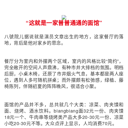
“这就是一家普普通通的面馆”
八號院儿据说就是演员文章出生的地方，这家餐厅的落
地，背后是他对家乡的思念。
餐厅分为室内和外摆两个区域，室内的风格比较“简约”，
完全敞开的空间人声鼎沸，有种市井大排档的氛围。明档
后厨，小桌木椅，还原了市井烟火气息，基本都是两人座
位，遇到人多可随机拼桌；而外摆颇有松弛感，绿植、藤
椅陈列，伴随初夏的阵阵晚风，很适合小聚。
面馆的产品并不多，总共就几个大类：凉菜、肉夹馍和
面、烧烤、酒水饮料。biangbiang面32元一份、肉夹馍
18元一个、牛肉串等烧烤类产品大多20-30元一份、凉菜
小吃20-30元不等。大众点评上显示，人均消费70元。