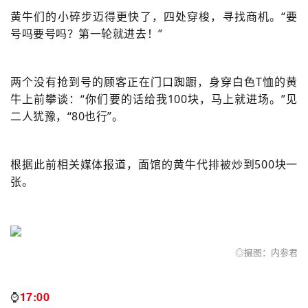
黄牛们的小碎步迈得更快了，四处穿梭，寻找商机。“要
号吗要号吗？第一轮就进去！”
两个没有抢到号的顾客正在门口踟蹰，身穿白色T恤的黄
牛上前攀谈：“你们要的话给我100块，马上就进场。”见
二人犹豫，“80也行”。
根据此前相关媒体报道，面馆的黄牛代排被炒到500块一
张。
◎
摄图：内参君
⌚️
17:00