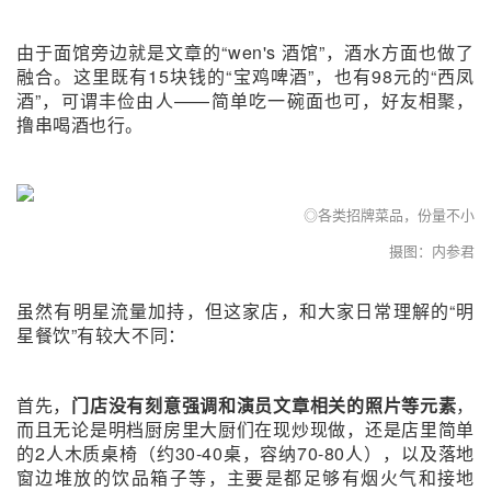
由于面馆旁边就是文章的“wen's 酒馆”，酒水方面也做了
融合。这里既有15块钱的“宝鸡啤酒”，也有98元的“西凤
酒”，可谓丰俭由人——简单吃一碗面也可，好友相聚，
撸串喝酒也行。
◎各类招牌菜品，份量不小
摄图：内参君
虽然有明星流量加持，但这家店，和大家日常理解的“明
星餐饮”有较大不同：
首先，
门店没有刻意强调和演员文章相关的照片等元素
，
而且无论是明档厨房里大厨们在现炒现做，还是店里简单
的2人木质桌椅（约30-40桌，容纳70-80人），以及落地
窗边堆放的饮品箱子等，主要是都足够有烟火气和接地