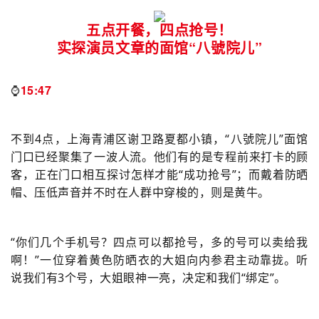
五点开餐，四点抢号！
实探演员文章的面馆“八號院儿”
⌚️
15:47
不到4点，上海
青浦区谢卫路
夏都小镇，“八號院儿”面馆
门口已经聚集了一波人流。他们有的是专程前来打卡的顾
客，正在门口相互探讨怎样才能“成功抢号”；而戴着防晒
帽、压低声音并不时在人群中穿梭的，则是黄牛。
“你们几个手机号？四点可以都抢号，多的号可以卖给我
啊！”一位穿着黄色防晒衣的大姐向内参君主动靠拢。听
说我们有3个号，大姐眼神一亮，决定和我们“绑定”。