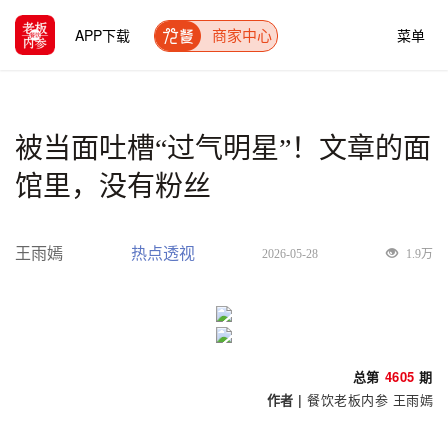
APP下载
菜单
商家中心
被当面吐槽“过气明星”！文章的面
馆里，没有粉丝
王雨嫣
热点透视
2026-05-28
1.9万
总第
4605
期
作者 |
餐饮老板内参
王雨嫣