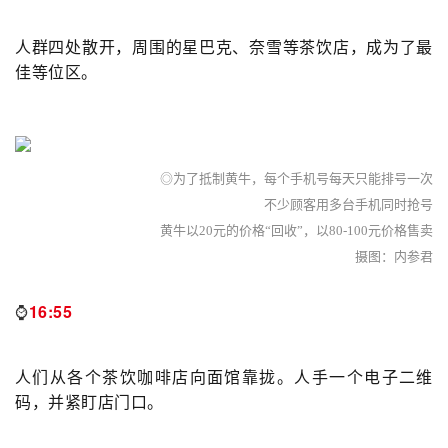
人群四处散开，周围的星巴克、奈雪等茶饮店，成为了最
佳等位区。
◎
为了抵制黄牛，每个手机号每天只能排号一次
不少顾客用多台手机同时抢号
黄牛以20元的价格“回收”，以80-100元价格售卖
摄图：内参君
⌚️
16:55
人们从各个茶饮咖啡店向面馆靠拢。人手一个电子二维
码，并紧盯店门口。