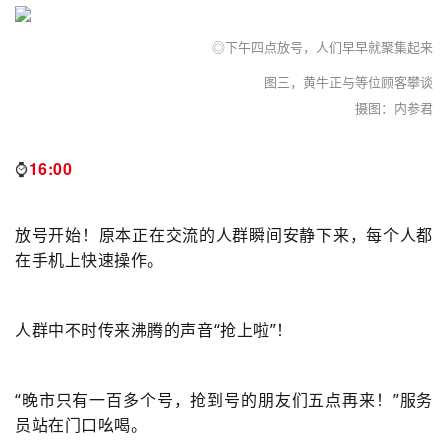
◎
下午四点放号，人们早早就聚集起来
图三，黄牛正与等位顾客攀谈
摄图：内参君
⌚️
16:00
放号开始！原本正在交流的人群瞬间安静下来，每个人都
在手机上快速操作。
人群中不时传来沸腾的声音“抢上啦”！
“晚市只有一百多个号，抢到号的朋友们五点再来！”服务
员站在门口吆喝。