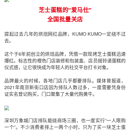
芝士蛋糕的“爱马仕”
全国批量关店
提起过去几年的烘焙网红品牌，KUMO KUMO一定绕不过
去。
这个于6年前创立的烘焙品牌，凭借一款现烤芝士蛋糕迅速
爆红。标志性的橙色门店装修和包装盒、店员摇铃递蛋糕的
仪式感，让它很快成为年轻人的社交平台打卡对象。
品牌最火的时候，各地门店几乎都要排队。媒体曾报道，
2021年南京新街口店因为排队人数过多，一度需要凭身份
证实名登记购买，门口聚集了大量代购黄牛。
深圳万象城门店排队能绕商场三圈，也一度实行“一人限购
一个”。不少消费者排上一两个小时，只为了买一块芝士蛋