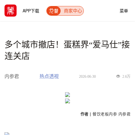
APP下载
菜单
商家中心
多个城市撤店！蛋糕界“爱马仕”接
连关店
内参君
热点透视
2026-06-30
2.6万
作者 |
餐饮老板内参
内参君