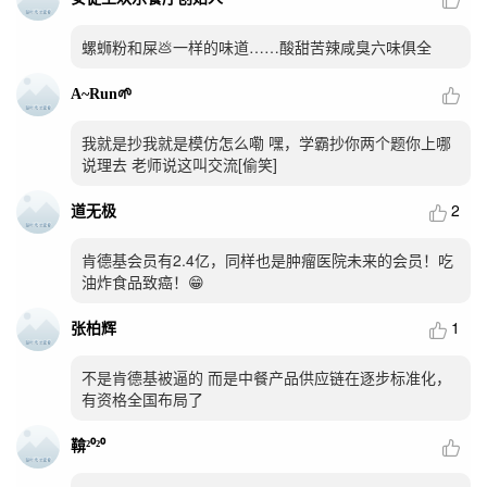
螺蛳粉和屎💩一样的味道……酸甜苦辣咸臭六味俱全
A~Run🌱
我就是抄我就是模仿怎么嘞 嘿，学霸抄你两个题你上哪
说理去 老师说这叫交流[偷笑]
2
道无极
肯德基会员有2.4亿，同样也是肿瘤医院未来的会员！吃
油炸食品致癌！😁
1
张柏辉
不是肯德基被逼的 而是中餐产品供应链在逐步标准化，
有资格全国布局了
鞥²⁰²⁰