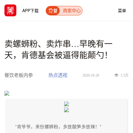
APP下载
菜单
商家中心
卖螺蛳粉、卖炸串…早晚有一
天，肯德基会被逼得能颠勺！
餐饮老板内参
热点透视
2020-10-20
5.5万
“肯爷爷，来份螺蛳粉，多放酸笋多放辣！”