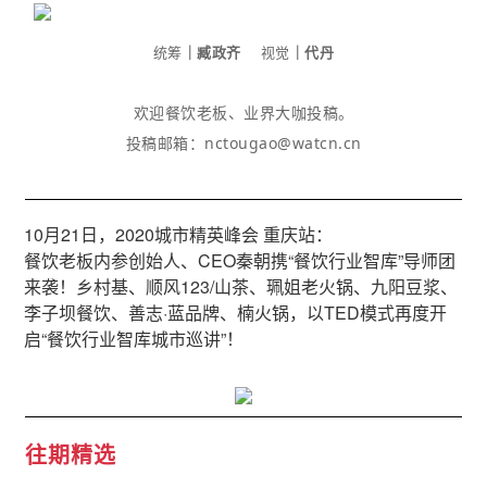
统筹
｜臧政齐
视觉
｜代丹
欢迎餐饮老板、业界大咖投稿。
投稿邮箱：nctougao@watcn.cn
10月21日，2020城市精英峰会 重庆站：
餐饮老板内参创始人、CEO秦朝携“餐饮行业智库”导师团
来袭！乡村基、顺风123/山茶、珮姐老火锅、九阳豆浆、
李子坝餐饮、善志·蓝品牌、楠火锅，以TED模式再度开
启“餐饮行业智库城市巡讲”！
往期精选