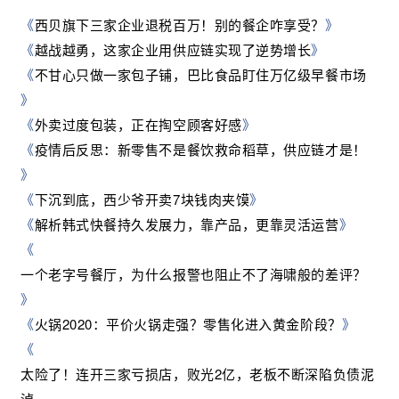
《
西贝旗下三家企业退税百万！别的餐企咋享受？
》
《
越战越勇，这家企业用供应链实现了逆势增长
》
《
不甘心只做一家包子铺，巴比食品盯住万亿级早餐市场
》
《
外卖过度包装，正在掏空顾客好感
》
《
疫情后反思：新零售不是餐饮救命稻草，供应链才是！
》
《
下沉到底，西少爷开卖7块钱肉夹馍
》
《
解析韩式快餐持久发展力，靠产品，更靠灵活运营
》
《
一个老字号餐厅，为什么报警也阻止不了海啸般的差评？
》
《
火锅2020：平价火锅走强？零售化进入黄金阶段？
》
《
太险了！连开三家亏损店，败光2亿，老板不断深陷负债泥
淖……