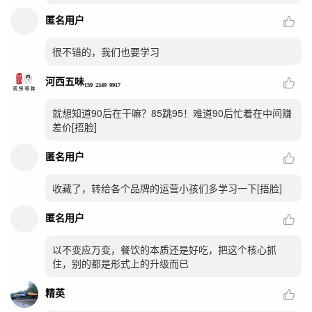
匿名用户
很不错的，我们也要学习
河西五味₁₅₉ ₂₃₄₉ ₉₉₁₇
就想知道90后在干嘛？85跳95！难道90后忙着在中间赚
差价[捂脸]
匿名用户
收藏了，转给各个品牌的运营小孩们多学习一下[捂脸]
匿名用户
以不变应万变，餐饮的本质还是好吃，把这个核心抓
住，别的都是形式上的升级而已
精英