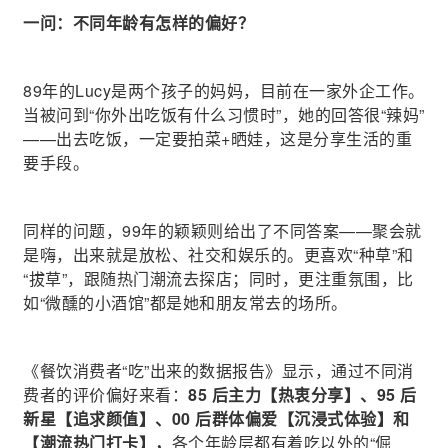
一问：不同年龄有怎样的偏好？
89年的Lucy是两个孩子的妈妈，目前在一家外企工作。
当被问到“你外出吃饭有什么习惯时”，她的回答很“辣妈”
——出去吃饭，一定要拍菜+晒娃，这是分享生活的重
要手段。
同样的问题，99年的颖颖则给出了不同答案——聚会就
是嗨，出来就是放松、社交和娱乐的。更喜欢“种草”和
“拔草”，跟随热门潮流去探店；同时，更注重氛围，比
如“微醺的小酒馆”都是她和朋友常去的场所。
《餐饮消费者“吃”出来的数据报告》显示，通过不同消
费者的评价偏好来看：
85 后主力【热衷分享】、95 后
新星【追求颜值】、00 后群体偏爱【沉浸式体验】和
【潮流热门打卡】，
各个年龄层都有着吃以外的“倔