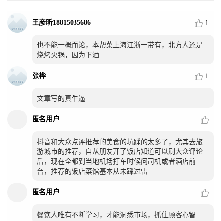
1
王彦昕18815035686
也不能一概而论，本帮菜上海江浙一带有，北方人还是
烧烤火锅，因为下酒
1
张桦
文章写的真牛逼
匿名用户
抖音和大众点评推荐的美食的坑踩的太多了，尤其去旅
游城市的推荐，自从朋友开了饭店知道可以刷大众评论
后，现在全都到当地机场打车时候问司机或者酒店前
台，推荐的饭店菜馆基本从未踩过雷
匿名用户
餐饮人唯有不断学习，才能洞悉市场，抓住顾客心智