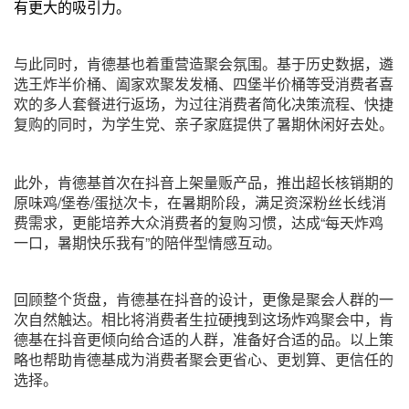
有更大的吸引力。
与此同时，肯德基也着重营造聚会氛围。基于历史数据，遴
选王炸半价桶、阖家欢聚发发桶、四堡半价桶等受消费者喜
欢的多人套餐进行返场，为过往消费者简化决策流程、快捷
复购的同时，为学生党、亲子家庭提供了暑期休闲好去处。
此外，肯德基首次在抖音上架量贩产品，推出超长核销期的
原味鸡/堡卷/蛋挞次卡，在暑期阶段，满足资深粉丝长线消
费需求，更能培养大众消费者的复购习惯，达成“每天炸鸡
一口，暑期快乐我有”的陪伴型情感互动。
回顾整个货盘，肯德基在抖音的设计，更像是聚会人群的一
次自然触达。相比将消费者生拉硬拽到这场炸鸡聚会中，肯
德基在抖音更倾向给合适的人群，准备好合适的品。以上策
略也帮助肯德基成为消费者聚会更省心、更划算、更信任的
选择。