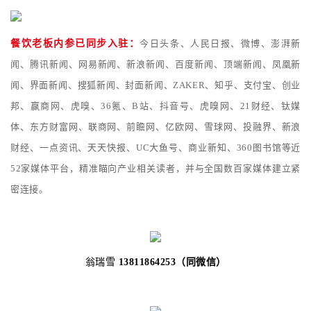
餐饮老板内参已同步入驻：
今日头条、人民日报、微博、澎湃新
闻、腾讯新闻、网易新闻、新浪新闻、百度新闻、顶端新闻、凤凰新
闻、界面新闻、搜狐新闻、封面新闻、ZAKER、知乎、支付宝、创业
邦、赢商网、虎嗅、36氪、B站、抖音号、虎
嗅网、21财经、钛媒
体、东方财富网、联商网、前瞻网、亿欧网、雪球网、投融界、新浪
财经、一点资讯、天天快报、UC大鱼号、商业新知、360图书馆等近
52家媒体平台，精准瞄向产业相关读者，并与全国数百家媒体建立紧
密连接。
翁瑞雪
13811864253（同微信）