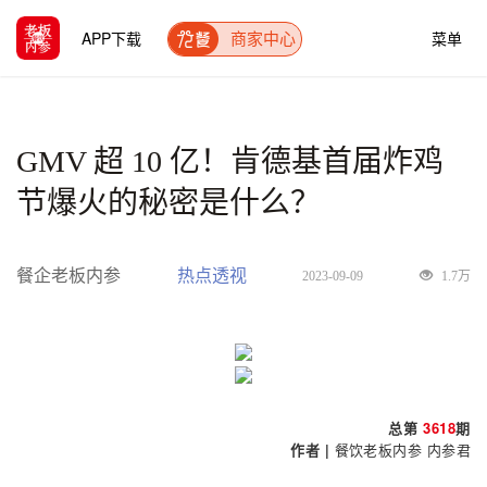
APP下载
菜单
商家中心
GMV 超 10 亿！肯德基首届炸鸡
节爆火的秘密是什么？
餐企老板内参
热点透视
2023-09-09
1.7万
总第
3618
期
作者 |
餐饮老板内参 内参君