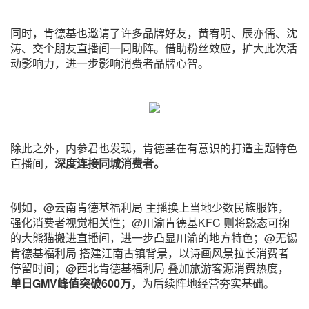
同时，肯德基也邀请了许多品牌好友，黄宥明、辰亦儒、沈
涛、交个朋友直播间一同助阵。借助粉丝效应，扩大此次活
动影响力，进一步影响消费者品牌心智。
除此之外，内参君也发现，肯德基在有意识的打造主题特色
直播间，
深度连接同城消费者。
例如，@云南肯德基福利局 主播换上当地少数民族服饰，
强化消费者视觉相关性；@川渝肯德基KFC 则将憨态可掬
的大熊猫搬进直播间，进一步凸显川渝的地方特色；@无锡
肯德基福利局 搭建江南古镇背景，以诗画风景拉长消费者
停留时间；@西北肯德基福利局 叠加旅游客源消费热度，
单日GMV峰值突破600万，
为后续阵地经营夯实基础。