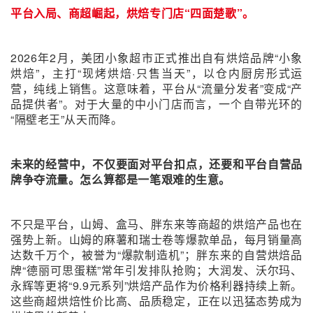
平台入局、商超崛起，烘焙专门店“四面楚歌”。
2026年2月，美团小象超市正式推出自有烘焙品牌“小象
烘焙”，主打“现烤烘焙·只售当天”，以仓内厨房形式运
营，纯线上销售。这意味着，平台从“流量分发者”变成“产
品提供者”。对于大量的中小门店而言，一个自带光环的
“隔壁老王”从天而降。
未来的经营中，不仅要面对平台扣点，还要和平台自营品
牌争夺流量。怎么算都是一笔艰难的生意。
不只是平台，山姆、盒马、胖东来等商超的烘焙产品也在
强势上新。山姆的麻薯和瑞士卷等爆款单品，每月销量高
达数千万个，被誉为“爆款制造机”；胖东来的自营烘焙品
牌“德丽可思蛋糕”常年引发排队抢购；大润发、沃尔玛、
永辉等更将“9.9元系列”烘焙产品作为价格利器持续上新。
这些商超烘焙性价比高、品质稳定，正在以迅猛态势成为