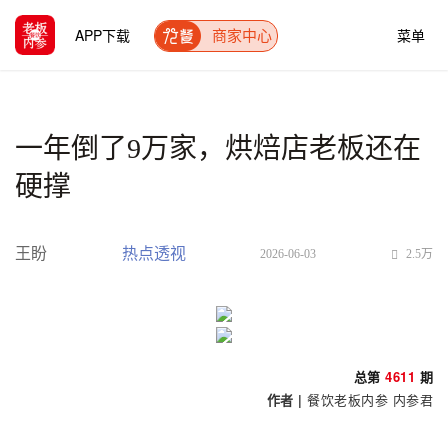
APP下载
菜单
商家中心
一年倒了9万家，烘焙店老板还在
硬撑
王盼
热点透视
2026-06-03
2.5万
总第
4611
期
作者 |
餐饮老板内参 内参君