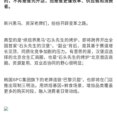
的，不再是谁先开店，而是谁更懂效率、供应链和消费
者。
新兴黑马、资深老牌们，纷纷开辟变革之路。
典型的是“烘焙界黑马”石头先生的烤炉，即将跨界开出全
国首家“石头先生的汉堡”。“副业”背后，是其基于赛道增
长见顶、同质化竞争加剧的压力。有意思的是，汉堡店选
择的北京合生汇商圈，也是“石头先生的烤炉”北京首店商
圈。资源复用、双业态协同的野心很明显；
韩国SPC集团旗下的老牌连锁“巴黎贝甜”，也即将在门店
推出现制三明治。用烘焙基因+鲜食场景，增加品类覆盖
更多的购买时段，融入消费者日常动线。