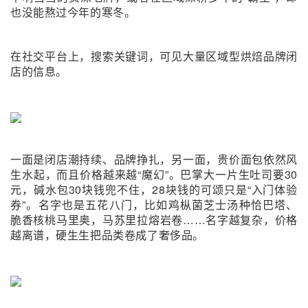
也没能熬过今年的寒冬。
在社交平台上，搜索关键词，可见大量区域型烘焙品牌闭
店的信息。
一面是闭店潮持续、品牌挣扎，另一面，贵价面包依然风
生水起，而且价格越来越“魔幻”。巴掌大一片生吐司要30
元，碱水包30块钱兜不住，28块钱的可颂只是“入门体验
券”。名字也是五花八门，比如鸡枞菌芝士汤种恰巴塔、
脆香核桃马里奥，马苏里拉熔岩卷……名字越复杂，价格
越离谱，硬生生把品类卷成了奢侈品。