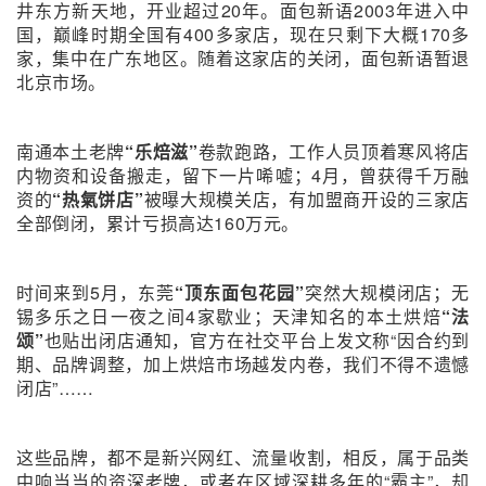
井东方新天地，开业超过20年。面包新语2003年进入中
国，巅峰时期全国有400多家店，现在只剩下大概170多
家，集中在广东地区。随着这家店的关闭，面包新语暂退
北京市场。
南通本土老牌
“乐焙滋”
卷款跑路，工作人员顶着寒风将店
内物资和设备搬走，留下一片唏嘘；4月，曾获得千万融
资的
“热氣饼店”
被曝大规模关店，有加盟商开设的三家店
全部倒闭，累计亏损高达160万元。
时间来到5月，东莞
“顶东面包花园”
突然大规模闭店；无
锡多乐之日一夜之间4家歇业；天津知名的本土烘焙
“法
颂”
也贴出闭店通知，官方在社交平台上发文称“因合约到
期、品牌调整，加上烘焙市场越发内卷，我们不得不遗憾
闭店”……
这些品牌，都不是新兴网红、流量收割，相反，属于品类
中响当当的资深老牌，或者在区域深耕多年的“霸主”，却