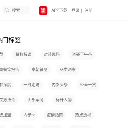
搜索
APP下载
登录
|
注册
热门标签
荐
餐数解读
对谈现场
道哥下午茶
国餐饮报告
秦朝餐见
品类洞察
参深度
一线走访
内参头条
经营干货
饮方法论
头部案例
标杆人物
选加盟
内参tv
疫情指南
热点透视