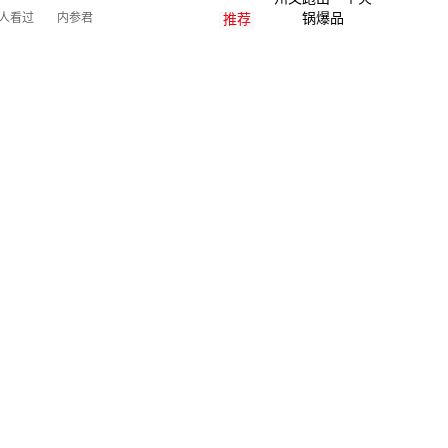
内参君
万人看过
推荐