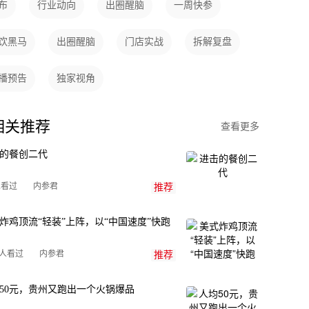
布
行业动向
出圈醒脑
一周快参
饮黑马
出圈醒脑
门店实战
拆解复盘
播预告
独家视角
相关推荐
查看更多
的餐创二代
内参君
人看过
推荐
炸鸡顶流“轻装”上阵，以“中国速度”快跑
内参君
万人看过
推荐
50元，贵州又跑出一个火锅爆品