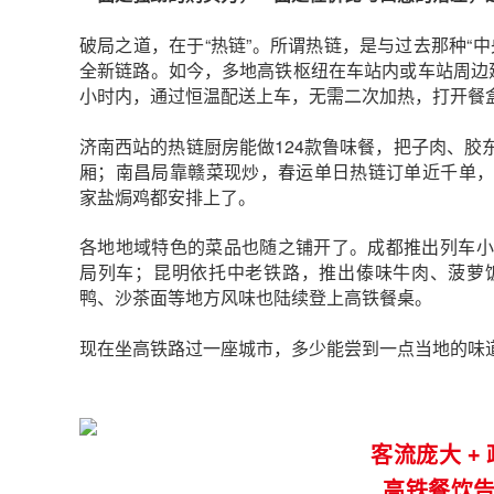
破局之道，在于“热链”。所谓热链，是与过去那种“
全新链路。如今，多地高铁枢纽在车站内或车站周边
小时内，通过恒温配送上车，无需二次加热，打开餐
济南西站的热链厨房能做124款鲁味餐，把子肉、胶
厢；南昌局靠赣菜现炒，春运单日热链订单近千单，
家盐焗鸡都安排上了。
各地地域特色的菜品也随之铺开了。
成都推出列车小
局列车；昆明依托中老铁路，推出傣味牛肉、菠萝
鸭、沙茶面等地方风味也陆续登上高铁餐桌。
现在坐高铁路过一座城市，多少能尝到一点当地的味
客流庞大 +
高铁餐饮