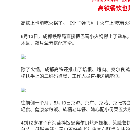
高铁餐饮也
高铁上也能吃火锅了。《让子弹飞》里火车上“吃着火
6月13日，成都铁路局直接把巴蜀小火锅搬上了动车
木耳、藕片荤素搭配齐全。
除了火锅，成都高铁还推出了培根、烤肉、奥尔良鸡
椅扶手上的二维码点餐，工作人员直接送到座位。
往前倒一个月，
5月19日京沪、京广、京哈、京张
轻食、健康杂粮饭、软糯老年餐、随心配小份菜五大
4到12岁孩子有海苔拌饭配奥尔良烤鸡翅根、笑脸薯
分装，低脂高纤；牙口不好的老年旅客有酥烂入味的