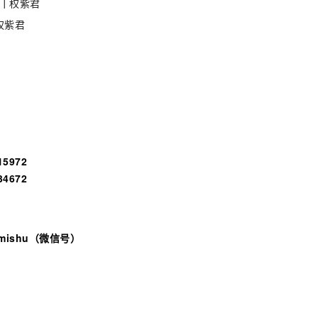
｜
权紫君
权紫君
15972
34672
mishu
（微信号）