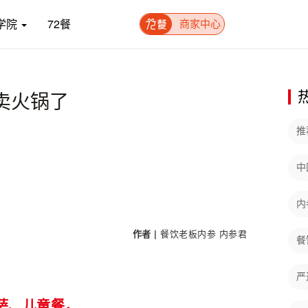
学院
72餐
商家中心
卖火锅了
推
中
内
作者 |
餐饮老板内参
内参君
餐
严
萨、儿童餐，