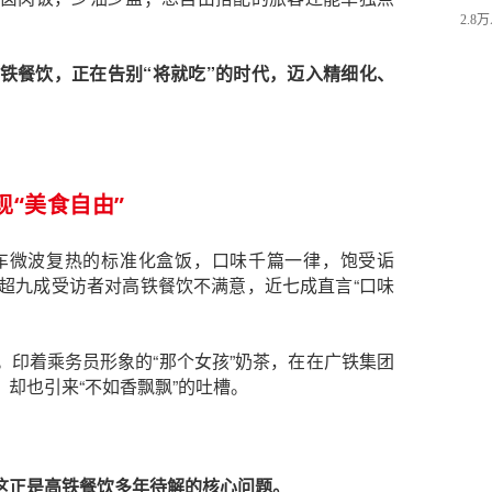
2.8
铁餐饮，正在告别“将就吃”的时代，迈入精细化、
现“美食自由”
车微波复热的标准化盒饭，口味千篇一律，饱受诟
超九成受访者对高铁餐饮不满意，近七成直言“口味
搜。印着乘务员形象的“那个女孩”奶茶，在
在广铁集团
却也引来“不如香飘飘”的吐槽。
这正是高铁餐饮多年待解的核心问题。