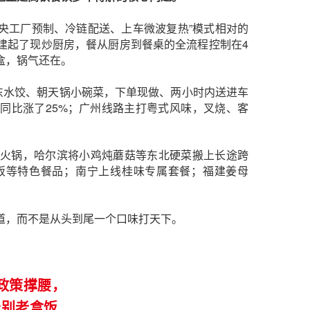
中央工厂预制、冷链配送、上车微波复热”模式相对的
建起了现炒厨房，餐从厨房到餐桌的全流程控制在4
盒，锅气还在。
东水饺、朝天锅小碗菜，下单现做、两小时内送进车
同比涨了25%；广州线路主打粤式风味，叉烧、客
火锅，哈尔滨将小鸡炖蘑菇等东北硬菜搬上长途跨
饭等特色餐品；南宁上线桂味专属套餐；福建姜母
道，而不是从头到尾一个口味打天下。
 政策撑腰，
告别老盒饭