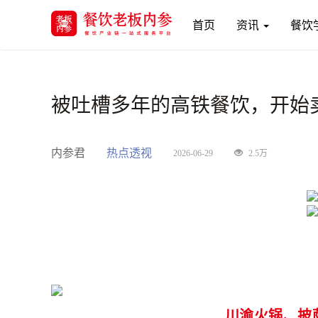
(current)
首页
资讯
餐饮
被吐槽多年的高铁餐饮，开始
内参君
热点透视
2026-06-29
2.5万
川渝火锅、披