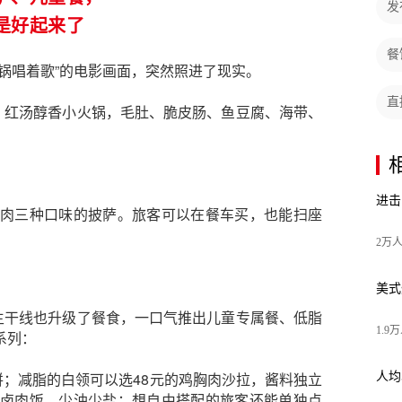
发
是好起来了
餐
锅唱着歌”的电影画面，突然照进了现实。
直
。红汤醇香小火锅，毛肚、脆皮肠、鱼豆腐、海带、
进击
肉三种口味的披
萨。旅客可以在餐车买，也能扫座
2万
美式
等主干线也升级了餐食，一口气推出儿童专属餐、低脂
1.9
系列：
饼；减脂的白领可以选48元的鸡胸肉沙拉，酱料独立
人均
卤肉饭，少油少盐；想自由搭配的旅客还能单独点