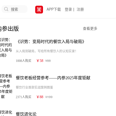
搜索
APP下载
登录
|
注册
内参出版
查看更多
《识势：变局时代的餐饮入局与破局》
从入局到破局，写给所有餐饮人的认知实录！
¥88
￥58
1008人购买
餐饮老板经营参考——内参2025年度钜献
餐饮行业首部实战案例图鉴
¥199
￥88
2371人购买
餐饮进化论