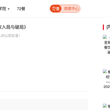
学院
72餐
商家中心
饮入局与破局》
人的认知实录！