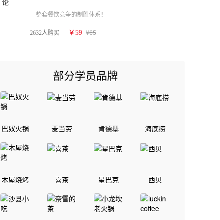
一整套餐饮竞争的制胜体系！
¥65
￥59
2632人购买
部分学员品牌
巴奴火锅
麦当劳
肯德基
海底捞
木屋烧烤
喜茶
星巴克
西贝