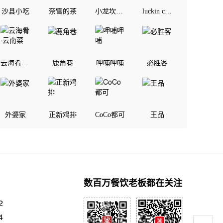
沙县小吃
奈雪的茶
小龙坎老火锅
luckin coffee
云海肴·云南菜
鹿角巷
呷哺呷哺
必胜客
外婆家
正新鸡排
CoCo都可
王品
数百万餐饮老板都在关注
2
4