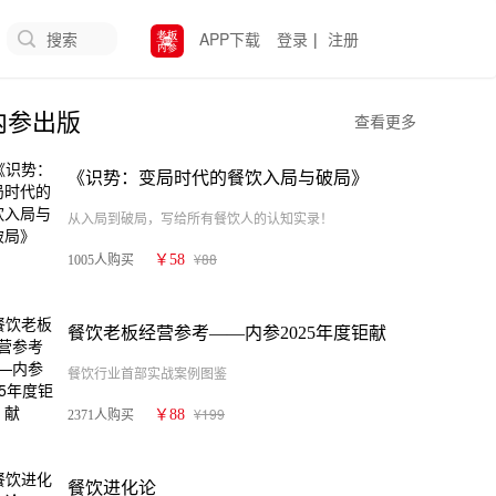
搜索
APP下载
登录
|
注册
内参出版
查看更多
《识势：变局时代的餐饮入局与破局》
从入局到破局，写给所有餐饮人的认知实录！
¥88
￥58
1005人购买
餐饮老板经营参考——内参2025年度钜献
餐饮行业首部实战案例图鉴
¥199
￥88
2371人购买
餐饮进化论