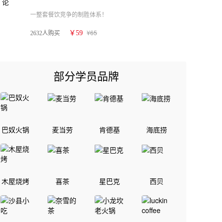
一整套餐饮竞争的制胜体系！
¥65
￥59
2632人购买
部分学员品牌
巴奴火锅
麦当劳
肯德基
海底捞
木屋烧烤
喜茶
星巴克
西贝