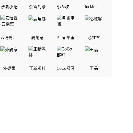
沙县小吃
奈雪的茶
小龙坎老火锅
luckin coffee
云海肴·云南菜
鹿角巷
呷哺呷哺
必胜客
外婆家
正新鸡排
CoCo都可
王品